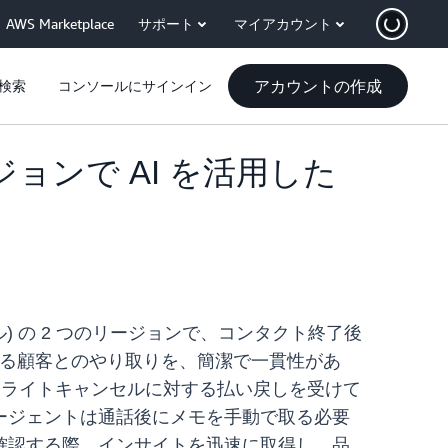
AWS Marketplace
サポート
マイアカウント
アカウントの作成
検索
コンソールにサインイン
のリージョンで AI を活用した
(ソウル) の 2 つのリージョンで、コンタクト終了後
たる顧客とのやり取りを、簡潔で一貫性があ
フライトキャンセルに対する払い戻しを受けて
エージェントは通話後にメモを手動で取る必要
確認する際、インサイトを迅速に取得し、品