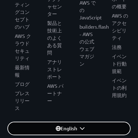
AWS で
ティン
ャセン
の概要
の
グコン
ター
AWS の
JavaScript
セプト
製品と
アクセ
のハブ
builders.flash
技術上
シビリ
- AWS
AWS ク
のよく
ティ
の公式
ラウド
ある質
法務
ウェブ
セキュ
問
マガジ
イベン
リティ
アナリ
ン
ト行動
最新情
ストレ
規範
報
ポート
イベン
ブログ
AWS パ
トの利
プレス
ートナ
用規約
リリー
ー
ス
English