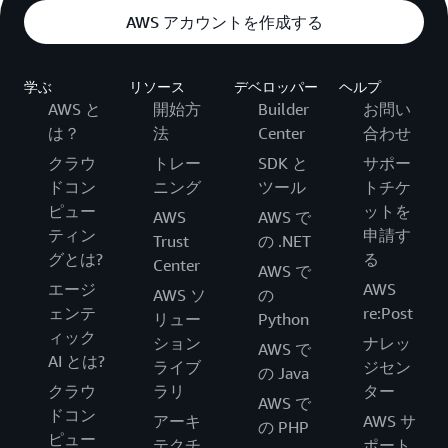
AWS アカウントを作成する
学ぶ
リソース
デベロッパー
ヘルプ
AWS と
開始方
Builder
お問い
は？
法
Center
合わせ
クラウ
トレー
SDK と
サポー
ドコン
ニング
ツール
トチケ
ピュー
ットを
AWS
AWS で
ティン
申請す
Trust
の .NET
グとは?
る
Center
AWS で
エージ
AWS
AWS ソ
の
ェンテ
re:Post
リュー
Python
ィック
ション
ナレッ
AWS で
AI とは?
ライブ
ジセン
の Java
クラウ
ラリ
ター
AWS で
ドコン
アーキ
AWS サ
の PHP
ピュー
テクチ
ポート