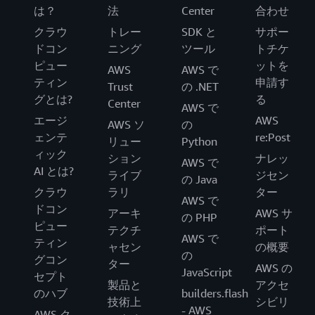
は？
法
Center
合わせ
クラウ
トレー
SDK と
サポー
ドコン
ニング
ツール
トチケ
ピュー
ットを
AWS
AWS で
ティン
申請す
Trust
の .NET
グとは?
る
Center
AWS で
エージ
AWS
AWS ソ
の
ェンテ
re:Post
リュー
Python
ィック
ション
ナレッ
AWS で
AI とは?
ライブ
ジセン
の Java
クラウ
ラリ
ター
AWS で
ドコン
アーキ
AWS サ
の PHP
ピュー
テクチ
ポート
AWS で
ティン
ャセン
の概要
の
グコン
ター
AWS の
JavaScript
セプト
製品と
アクセ
のハブ
builders.flash
技術上
シビリ
- AWS
AWS ク