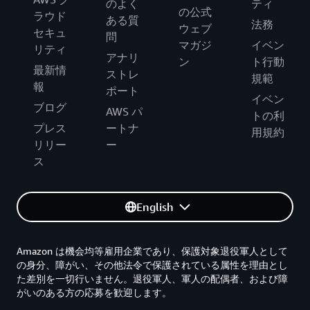
のよく
ティ
の公式
ラウド
ある質
法務
ウェブ
セキュ
問
マガジ
イベン
リティ
アナリ
ン
ト行動
最新情
ストレ
規範
報
ポート
イベン
ブログ
AWS パ
トの利
プレス
ートナ
用規約
リリー
ー
ス
English
Amazon は機会均等雇用企業であり、保護対象退役軍人として
の身分、障がい、その他法令で保護されている属性を理由とし
た差別を一切行いません。退役軍人、軍人の配偶者、および障
がいのある方の応募を歓迎します。