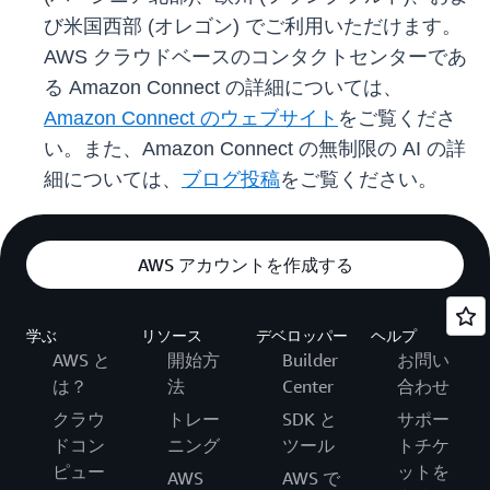
び米国西部 (オレゴン) でご利用いただけます。
AWS クラウドベースのコンタクトセンターであ
る Amazon Connect の詳細については、
Amazon Connect のウェブサイト
をご覧くださ
い。また、Amazon Connect の無制限の AI の詳
細については、
ブログ投稿
をご覧ください。
AWS アカウントを作成する
学ぶ
リソース
デベロッパー
ヘルプ
AWS と
開始方
Builder
お問い
は？
法
Center
合わせ
クラウ
トレー
SDK と
サポー
ドコン
ニング
ツール
トチケ
ピュー
ットを
AWS
AWS で