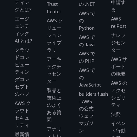
ティン
申請す
Trust
の .NET
グとは?
る
Center
AWS で
エージ
AWS
AWS ソ
の
ェンテ
re:Post
リュー
Python
ィック
ション
ナレッ
AWS で
AI とは?
ライブ
ジセン
の Java
クラウ
ラリ
ター
AWS で
ドコン
アーキ
AWS サ
の PHP
ピュー
テクチ
ポート
AWS で
ティン
ャセン
の概要
の
グコン
ター
AWS の
JavaScript
セプト
製品と
アクセ
のハブ
builders.flash
技術上
シビリ
- AWS
AWS ク
のよく
ティ
の公式
ラウド
ある質
法務
ウェブ
セキュ
問
マガジ
イベン
リティ
アナリ
ン
ト行動
最新情
ストレ