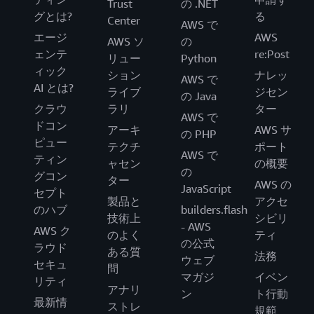
Trust
の .NET
グとは?
る
Center
AWS で
エージ
AWS
AWS ソ
の
ェンテ
re:Post
リュー
Python
ィック
ション
ナレッ
AWS で
AI とは?
ライブ
ジセン
の Java
クラウ
ラリ
ター
AWS で
ドコン
アーキ
AWS サ
の PHP
ピュー
テクチ
ポート
AWS で
ティン
ャセン
の概要
の
グコン
ター
AWS の
JavaScript
セプト
製品と
アクセ
のハブ
builders.flash
技術上
シビリ
- AWS
AWS ク
のよく
ティ
の公式
ラウド
ある質
法務
ウェブ
セキュ
問
マガジ
イベン
リティ
アナリ
ン
ト行動
最新情
ストレ
規範