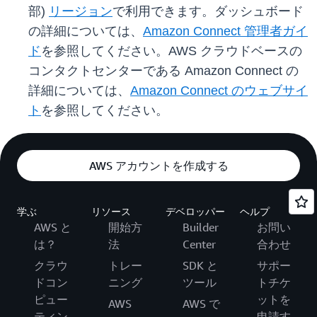
部)
リージョン
で利用できます。ダッシュボード
の詳細については、
Amazon Connect 管理者ガイ
ド
を参照してください。AWS クラウドベースの
コンタクトセンターである Amazon Connect の
詳細については、
Amazon Connect のウェブサイ
ト
を参照してください。
AWS アカウントを作成する
学ぶ
リソース
デベロッパー
ヘルプ
AWS と
開始方
Builder
お問い
は？
法
Center
合わせ
クラウ
トレー
SDK と
サポー
ドコン
ニング
ツール
トチケ
ピュー
ットを
AWS
AWS で
ティン
申請す