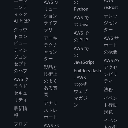
エージ
AWS
AWS ソ
の
ェンテ
re:Post
リュー
Python
ィック
ション
ナレッ
AWS で
AI とは?
ライブ
ジセン
の Java
クラウ
ラリ
ター
AWS で
ドコン
アーキ
AWS サ
の PHP
ピュー
テクチ
ポート
AWS で
ティン
ャセン
の概要
の
グコン
ター
AWS の
JavaScript
セプト
製品と
アクセ
のハブ
builders.flash
技術上
シビリ
- AWS
AWS ク
のよく
ティ
の公式
ラウド
ある質
法務
ウェブ
セキュ
問
マガジ
イベン
リティ
アナリ
ン
ト行動
最新情
ストレ
規範
報
ポート
イベン
ブログ
AWS パ
トの利