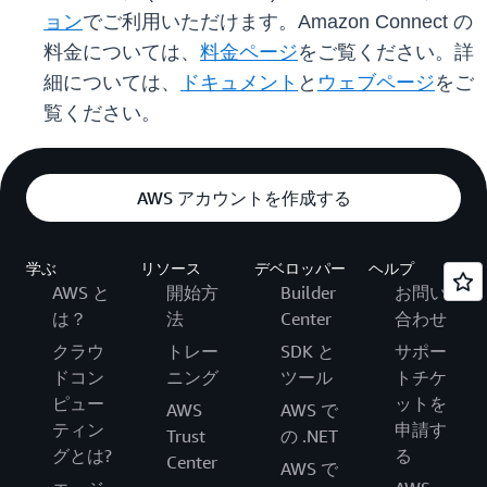
ョン
でご利用いただけます。Amazon Connect の
料金については、
料金ページ
をご覧ください。詳
細については、
ドキュメント
と
ウェブページ
をご
覧ください。
AWS アカウントを作成する
学ぶ
リソース
デベロッパー
ヘルプ
AWS と
開始方
Builder
お問い
は？
法
Center
合わせ
クラウ
トレー
SDK と
サポー
ドコン
ニング
ツール
トチケ
ピュー
ットを
AWS
AWS で
ティン
申請す
Trust
の .NET
グとは?
る
Center
AWS で