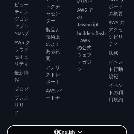
の PHP
ピュー
テクチ
ポート
AWS で
ティン
ャセン
の概要
の
グコン
ター
AWS の
JavaScript
セプト
製品と
アクセ
のハブ
builders.flash
技術上
シビリ
- AWS
AWS ク
のよく
ティ
の公式
ラウド
ある質
法務
ウェブ
セキュ
問
マガジ
イベン
リティ
アナリ
ン
ト行動
最新情
ストレ
規範
報
ポート
イベン
ブログ
AWS パ
トの利
プレス
ートナ
用規約
リリー
ー
ス
English