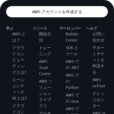
AWS アカウントを作成する
学ぶ
リソース
デベロッパー
ヘルプ
AWS と
開始方
Builder
お問い
は？
法
Center
合わせ
クラウ
トレー
SDK と
サポー
ドコン
ニング
ツール
トチケ
ピュー
ットを
AWS
AWS で
ティン
申請す
Trust
の .NET
グとは?
る
Center
AWS で
エージ
AWS
AWS ソ
の
ェンテ
re:Post
リュー
Python
ィック
ション
ナレッ
AWS で
AI とは?
ライブ
ジセン
の Java
クラウ
ラリ
ター
AWS で
ドコン
アーキ
AWS サ