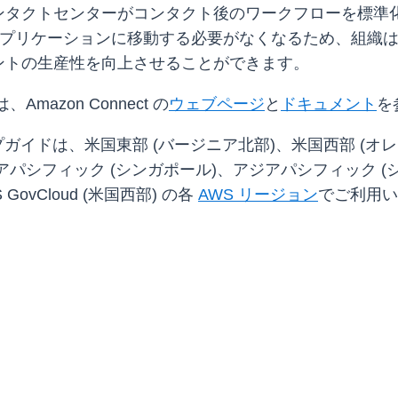
ンタクトセンターがコンタクト後のワークフローを標準
アプリケーションに移動する必要がなくなるため、組織
ントの生産性を向上させることができます。
azon Connect の
ウェブページ
と
ドキュメント
を
ステップガイドは、米国東部 (バージニア北部)、米国西部 (オ
アパシフィック (シンガポール)、アジアパシフィック (
ovCloud (米国西部) の各
AWS リージョン
でご利用