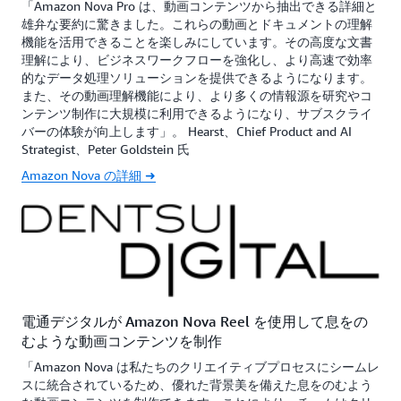
「Amazon Nova Pro は、動画コンテンツから抽出できる詳細と
の結果、高精度かつ現地の状況に即したコピー、画
雄弁な要約に驚きました。これらの動画とドキュメントの理解
像、動画の作成を実現できます。これらは、世界中
機能を活用できることを楽しみにしています。その高度な文書
のローカルな視聴者の期待を上回る柔軟性と制御性
理解により、ビジネスワークフローを強化し、より高速で効率
を提供するファインチューニングプロンプトによっ
的なデータ処理ソリューションを提供できるようになります。
て、さらに改善できます。
また、その動画理解機能により、より多くの情報源を研究やコ
ンテンツ制作に大規模に利用できるようになり、サブスクライ
バーの体験が向上します」。 Hearst、Chief Product and AI
Strategist、Peter Goldstein 氏
Amazon Nova の詳細 ➜
電通デジタルが Amazon Nova Reel を使用して息をの
むような動画コンテンツを制作
「Amazon Nova は私たちのクリエイティブプロセスにシームレ
スに統合されているため、優れた背景美を備えた息をのむよう