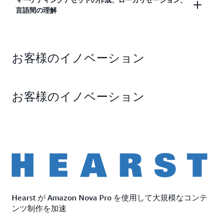
高品質な画像や動画を最高のコストパフォーマンス
を生成できます。Amazon Nova Canvas と Amazon
言語間の理解
で作成し、アクティベーションまでの時間を数週間
Nova Reel を使用すると、クリエイティブチームが
から数時間に短縮します。 Amazon Nova Reel は、
ブランド属性と顧客の要件を正確に反映した画像や
Amazon Nova Pro、Amazon Nova Canvas、
広告主がテキストと自然言語入力を使用して、最先
動画を開発できるようになり、高品質のキャンペー
Amazon Nova Reel を使用して、Hearst や LY
端の視覚的および時間的一貫性がある高品質の短編
ン画像、動画、コピーの作成につながります。
お客様のイノベーション
Corporation (Yahoo! Japan) などのメディア企業、
動画を制作できるようにします。 Amazon Nova
Amazon Nova Reel では、最大 2 分の長さのマルチ
および Shutterstock や 123RF などのマーテック企
Canvas を使用すると、広告主は自社の知的財産や
ショット動画を生成でき、ショット間でスタイルの
業とその顧客は、Amazon Nova のマルチモーダル
所有データに基づいてモデルをファインチューニン
一貫性が保たれます。
お客様のイノベーション
入力およびコンテンツ作成モデルを活用して、忠実
グし、自然言語入力を使用して、ブランドのアイデ
度の高いアセットの作成とローカリゼーションを行
ンティティや製品画像に合わせて完全にカスタマイ
うことができます。優れた言語推論、200 以上の言
ズされた画像を生成できます。Nova Reel と Nova
語への翻訳、高品質のグローバルシーンと画像の修
Canvas は、顧客が効果的なキャンペーンをより迅
正により、コピー、画像、動画などのメディアおよ
速かつスケーラブルに開始できるように支援し、広
びマーケティングアセットをより簡単かつ効果的
告主の満足度の向上、コストの削減、ビジネス成長
に、大規模に作成およびローカライズできます。
の加速を実現します。
Amazon Nova Reel モデルと Nova Canvas モデルを
使用すると、これらの企業とその顧客は、グローバ
Hearst が Amazon Nova Pro を使用して大規模なコンテ
ルおよび現地のニーズに合わせてマーケティング資
ンツ制作を加速
料を大規模に作成およびカスタマイズできます。そ