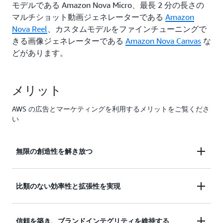
モデルである Amazon Nova Micro、最長 2 分の長さの
マルチショット動画ジェネレーターである
Amazon
Nova Reel
、カスタムモデルをファインチューニングで
きる画像ジェネレーターである
Amazon Nova Canvas
な
どがあります。
メリット
AWS の広告とマーケティングを利用するメリットをご覧くださ
い
無限の創造性を解き放つ
Amazon Nova により、単にコンテンツ、画像、ま
比類のない効率性と拡張性を実現
たは動画の作成を自動化できるだけでなく、クリエ
イターは可能性の限界に挑戦できるようになりま
何十種類もの動画や画像のバリエーションを制作す
す。自然言語によるプロンプトを活用して、魅力的
信頼を築き、ブランドインテグリティを維持する