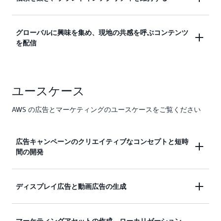
る必要がある場合でも、コンテンツを世界中に広め
なキャンペーンのコンセプト、ビジュアル、メッセ
る必要がある場合でも、Amazon Nova は比類のな
ージを考案し、繰り返すことで、オーディエンスを
Amazon Nova は責任ある AI を最前線に置き、品
いコストパフォーマンスでスピードとスケーリング
引き付け、ブランドの価値を向上させることができ
グローバルに興味を集め、現地の共感を呼ぶコンテンツ
質、安全性、コンプライアンスの最高水準を維持で
を実現します。市場投入までの時間を数週間から数
ます。
を配信
きるよう支援します。高度なコンテンツフィルタリ
時間に短縮し、キャンペーンのニーズに応じた忠実
ング、上限なしの知的財産 (IP) 補償、ウォーターマ
度の高いアセットを簡単に作成できます。
Amazon Nova は高度な自然言語を理解し、200 以
ーキング、包括的なコンテンツモニタリングによ
上の言語に翻訳できるため、広告やマーケティング
り、リスクを最小限に抑えながら、インパクトのあ
ユースケース
のコンテンツが確実に世界中の視聴者に届きます。
る広告やマーケティング資料を自信を持って作成で
ビジュアル、シーン、コピーを現地に適したものに
きます。
AWS の広告とマーケティングのユースケースをご覧ください
調整できるため、グローバルなキャンペーンのイン
パクトを最大限に引き上げることができます。
広告キャンペーンのクリエイティブなコンセプトと短時
間の開発
Amazon Nova Pro を使用すると、企業のブランド
ディスプレイ広告と動画広告の生成
ブック、製品の説明、過去の広告キャンペーン、既
存のマーケティング資料からインサイトをすばやく
ディスプレイキャンペーンや動画キャンペーン用の
取得して、数週間ではなく数分でキャンペーン概要
マーケティングアセットの作成、ローカリゼーション、