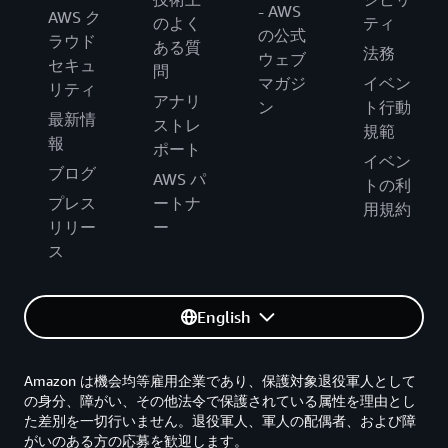
- AWS
AWS ク
のよく
ティ
の公式
ラウド
ある質
法務
ウェブ
セキュ
問
マガジ
イベン
リティ
アナリ
ン
ト行動
最新情
ストレ
規範
報
ポート
イベン
ブログ
AWS パ
トの利
プレス
ートナ
用規約
リリー
ー
ス
English
Amazon は機会均等雇用企業であり、保護対象退役軍人として
の身分、障がい、その他法令で保護されている属性を理由とし
た差別を一切行いません。退役軍人、軍人の配偶者、および障
がいのある方の応募を歓迎します。