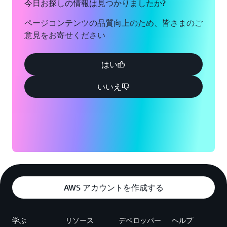
Manager のプライベート認証局またはお客様が管理す
今日お探しの情報は見つかりましたか?
る認証局 (CA) からサービスメッシュのワークロードに
ページコンテンツの品質向上のため、皆さまのご
証明書をプロビジョニングすることで、AWS App Mesh
意見をお寄せください
で実行しているアプリケーションにセキュリティ境界を
拡張し、サービスに接続しているクライエントのアプリ
ケーションの自動認証を適用できるようになります。
はい
いいえ
コンテナオーケストレーションのネイティブユーザーエ
クスペリエンス
App Mesh は、Amazon ECS、Amazon EKS、AWS
Fargate、および EC2 で実行される Kubernetes が管理
するサービスと連動します。ECS、EKS、Fargate、ある
いは Kubernetes で実行するコンテナ化されたワークロ
ードでは、各マイクロサービスのタスクまたはポッド定
義の一部として、提供されている App Mesh プロキシを
AWS アカウントを作成する
含め、プロキシと直接通信するようにサービスのアプリ
ケーションコンテナを設定します。サービスが開始され
ると、プロキシは自動的に App Mesh にチェックイン
学ぶ
リソース
デベロッパー
ヘルプ