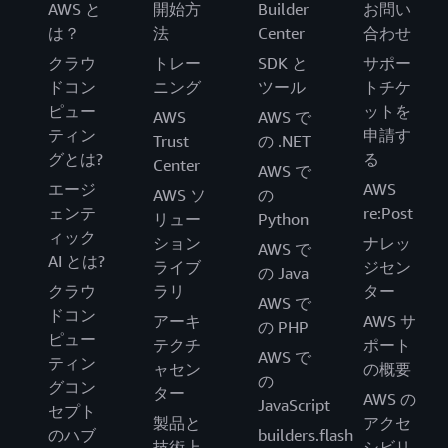
し、さらに App Mesh によって設定されます。
AWS と
開始方
Builder
お問い
は？
法
Center
合わせ
クラウ
トレー
SDK と
サポー
完全マネージド型
ドコン
ニング
ツール
トチケ
AWS App Mesh は、高い可用性を備えたマネージド型サ
ピュー
ットを
AWS
AWS で
ービスです。App Mesh では、コミュニケーション管理
ティン
申請す
Trust
の .NET
のためにアプリケーションレベルのインフラストラクチ
グとは?
る
Center
AWS で
ャをインストールしたり、管理したりせずに、サービス
エージ
AWS
AWS ソ
の
コミュニケーションを管理できます。
ェンテ
re:Post
リュー
Python
ィック
ション
ナレッ
AWS で
AI とは?
ライブ
ジセン
の Java
クラウ
ラリ
ター
AWS で
ドコン
アーキ
AWS サ
の PHP
ピュー
テクチ
ポート
AWS で
ティン
ャセン
の概要
の
グコン
ター
AWS の
JavaScript
セプト
製品と
アクセ
のハブ
builders.flash
技術上
シビリ