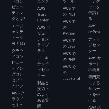
ドコン
ニング
ツール
トチケ
ピュー
ットを
AWS
AWS で
ティン
申請す
Trust
の .NET
グとは?
る
Center
AWS で
エージ
AWS
AWS ソ
の
ェンテ
re:Post
リュー
Python
ィック
ション
ナレッ
AWS で
AI とは?
ライブ
ジセン
の Java
クラウ
ラリ
ター
AWS で
ドコン
アーキ
AWS サ
の PHP
ピュー
テクチ
ポート
AWS で
ティン
ャセン
の概要
の
グコン
ター
専門家
JavaScript
セプト
製品と
による
のハブ
技術上
サポー
AWS ク
のよく
トを受
ラウド
ある質
ける
セキュ
問
AWS の