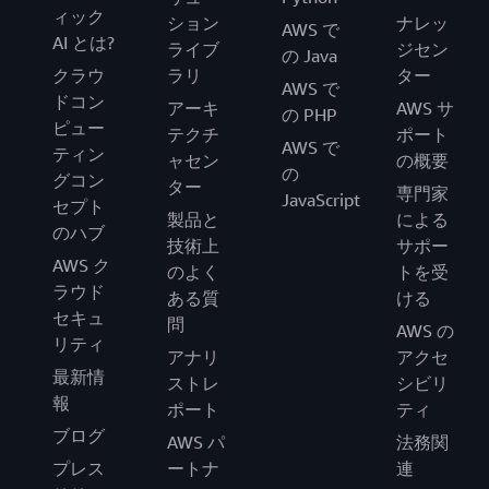
ィック
ション
ナレッ
AWS で
AI とは?
ライブ
ジセン
の Java
クラウ
ラリ
ター
AWS で
ドコン
アーキ
AWS サ
の PHP
ピュー
テクチ
ポート
AWS で
ティン
ャセン
の概要
の
グコン
ター
専門家
JavaScript
セプト
製品と
による
のハブ
技術上
サポー
AWS ク
のよく
トを受
ラウド
ある質
ける
セキュ
問
AWS の
リティ
アナリ
アクセ
最新情
ストレ
シビリ
報
ポート
ティ
ブログ
AWS パ
法務関
プレス
ートナ
連