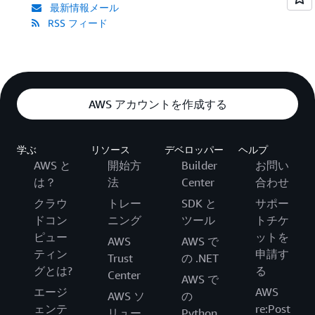
最新情報メール
RSS フィード
AWS アカウントを作成する
学ぶ
リソース
デベロッパー
ヘルプ
AWS と
開始方
Builder
お問い
は？
法
Center
合わせ
クラウ
トレー
SDK と
サポー
ドコン
ニング
ツール
トチケ
ピュー
ットを
AWS
AWS で
ティン
申請す
Trust
の .NET
グとは?
る
Center
AWS で
エージ
AWS
AWS ソ
の
ェンテ
re:Post
リュー
Python