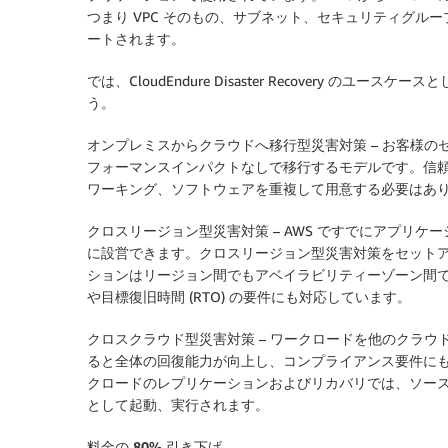
つまり VPC そのもの、サブネット、セキュリティグル
ートされます。
では、CloudEndure Disaster Recovery 
う。
オンプレミスからクラウドへ移行型災害対策
– お客様の
フォーマンスインパクトなしで移行するモデルです。信
ワーキング、ソフトウェアを重複して用意する必要はあ
クロスリージョン型災害対策
– AWS ですでにアプリ
に設営できます。クロスリージョン型災害対策をセット
ションはリージョン間でもアベイラビリティーゾーン間でも
や目標復旧時間 (RTO) の要件にも対応しています。
クロスクラウド型災害対策
– ワークロードを他のクラウ
ると全体の回復能力が向上し、コンプライアンス要件にも対応できます。
クロードのレプリケーションおよびリカバリでは、ソース
として起動、実行されます。
料金の 80% 引き下げ