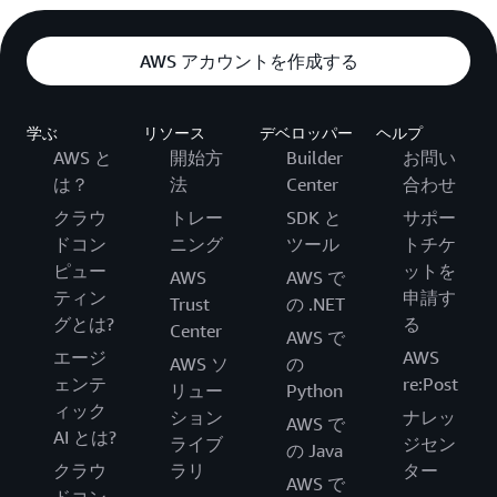
AWS アカウントを作成する
学ぶ
リソース
デベロッパー
ヘルプ
AWS と
開始方
Builder
お問い
は？
法
Center
合わせ
クラウ
トレー
SDK と
サポー
ドコン
ニング
ツール
トチケ
ピュー
ットを
AWS
AWS で
ティン
申請す
Trust
の .NET
グとは?
る
Center
AWS で
エージ
AWS
AWS ソ
の
ェンテ
re:Post
リュー
Python
ィック
ション
ナレッ
AWS で
AI とは?
ライブ
ジセン
の Java
クラウ
ラリ
ター
AWS で
ドコン