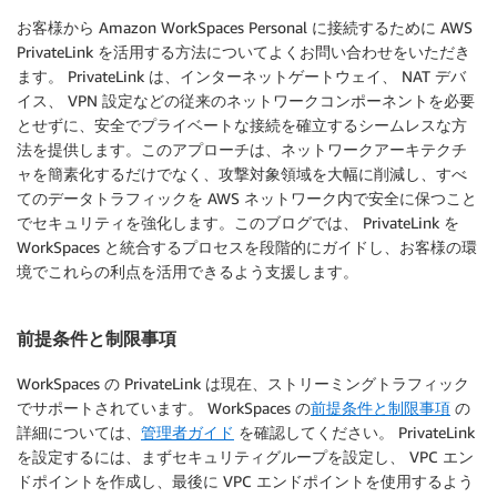
お客様から Amazon WorkSpaces Personal に接続するために AWS
PrivateLink を活用する方法についてよくお問い合わせをいただき
ます。 PrivateLink は、インターネットゲートウェイ、 NAT デバ
イス、 VPN 設定などの従来のネットワークコンポーネントを必要
とせずに、安全でプライベートな接続を確立するシームレスな方
法を提供します。このアプローチは、ネットワークアーキテクチ
ャを簡素化するだけでなく、攻撃対象領域を大幅に削減し、すべ
てのデータトラフィックを AWS ネットワーク内で安全に保つこと
でセキュリティを強化します。このブログでは、 PrivateLink を
WorkSpaces と統合するプロセスを段階的にガイドし、お客様の環
境でこれらの利点を活用できるよう支援します。
前提条件と制限事項
WorkSpaces の PrivateLink は現在、ストリーミングトラフィック
でサポートされています。 WorkSpaces の
前提条件と制限事項
の
詳細については、
管理者ガイド
を確認してください。 PrivateLink
を設定するには、まずセキュリティグループを設定し、 VPC エン
ドポイントを作成し、最後に VPC エンドポイントを使用するよう