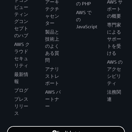
アーキ
AWS サ
の PHP
ピュー
テクチ
ポート
AWS で
ティン
ャセン
の概要
の
グコン
ター
専門家
JavaScript
セプト
製品と
による
のハブ
技術上
サポー
AWS ク
のよく
トを受
ラウド
ある質
ける
セキュ
問
AWS の
リティ
アナリ
アクセ
最新情
ストレ
シビリ
報
ポート
ティ
ブログ
AWS パ
法務関
プレス
ートナ
連
リリー
ー
ス