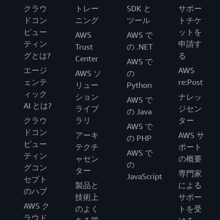
クラウ
トレー
SDK と
サポー
ドコン
ニング
ツール
トチケ
ピュー
ットを
AWS
AWS で
ティン
申請す
Trust
の .NET
グとは?
る
Center
AWS で
エージ
AWS
AWS ソ
の
ェンテ
re:Post
リュー
Python
ィック
ション
ナレッ
AWS で
AI とは?
ライブ
ジセン
の Java
クラウ
ラリ
ター
AWS で
ドコン
アーキ
AWS サ
の PHP
ピュー
テクチ
ポート
AWS で
ティン
ャセン
の概要
の
グコン
ター
専門家
JavaScript
セプト
製品と
による
のハブ
技術上
サポー
AWS ク
のよく
トを受
ラウド