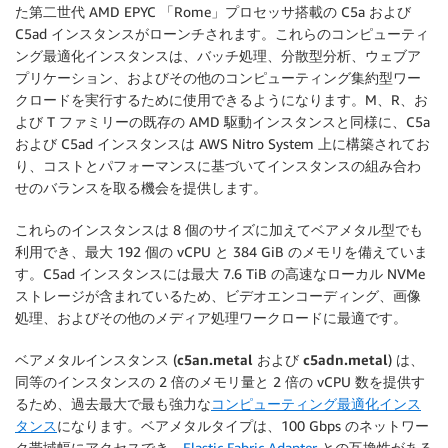
た第二世代 AMD EPYC 「Rome」プロセッサ搭載の C5a および
C5ad インスタンスがローンチされます。これらのコンピューティ
ング最適化インスタンスは、バッチ処理、分散型分析、ウェブア
プリケーション、およびその他のコンピューティング集約型ワー
クロードを実行するために使用できるようになります。M、R、お
よび T ファミリーの既存の AMD 駆動インスタンスと同様に、C5a
および C5ad インスタンスは
AWS Nitro System
上に構築されてお
り、コストとパフォーマンスに基づいてインスタンスの組み合わ
せのバランスを取る機会を提供します。
これらのインスタンスは 8 個のサイズに加えてベアメタル型でも
利用でき、最大 192 個の vCPU と 384 GiB のメモリを備えていま
す。C5ad インスタンスには最大 7.6 TiB の高速なローカル NVMe
ストレージが含まれているため、ビデオエンコーディング、画像
処理、およびその他のメディア処理ワークロードに最適です。
ベアメタルインスタンス (
c5an.metal
および
c5adn.metal
) は、
同等のインスタンスの 2 倍のメモリ量と 2 倍の vCPU 数を提供す
るため、過去最大で最も強力な
コンピューティング最適化インス
タンス
になります。ベアメタルタイプは、100 Gbps のネットワー
ク帯域幅にアクセスでき、
Elastic Fabric Adapter
との互換性がある