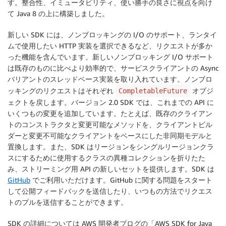
す。整合性、イミュータビリティ、使い勝手の良さに視点を向け
て Java 8 の上に構築しました。
新しい SDK には、ノンブロッキングの I/O のサポート、ランタイ
ムで使用したい HTTP 実装を選択できるなど、リクエストが多か
った機能を含んでいます。新しいノンブロッキング I/O サポート
は既存のものに比べより効率的で、サービスクライアントの Async
バリアントのスレッドベース実装を取り入れています。ノンブロ
ッキングのリクエストはそれぞれ
オブジ
CompletableFuture
ェクトを戻します。バージョン 2.0 SDK では、これまでの API に
いくつもの変更を追加しています。たとえば、既存のクライアン
トのコンストラクタと変更可能なメソッドを、クライアントビル
ダーと変更不可能なクライアントをベースにした非同期モデルと
置換します。また、SDK はリージョンをシングルリージョンクラ
スにするために使用するクラスの異種コレクションを折りたた
み、ストリーミング用 API の新しいセットを提供します。SDK は
GitHub
でご利用いただけます。GitHub に関する問題をスタート
して公開フィードバックを送信したり、いつもの方法でリクエス
トのプルを送信することができます。
SDK の詳細については AWS 開発者ブログの「AWS SDK for Java