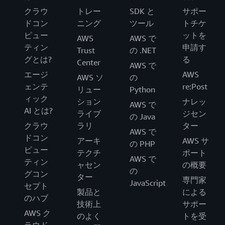
クラウ
トレー
SDK と
サポー
ドコン
ニング
ツール
トチケ
ピュー
ットを
AWS
AWS で
ティン
申請す
Trust
の .NET
グとは?
る
Center
AWS で
エージ
AWS
AWS ソ
の
ェンテ
re:Post
リュー
Python
ィック
ション
ナレッ
AWS で
AI とは?
ライブ
ジセン
の Java
クラウ
ラリ
ター
AWS で
ドコン
アーキ
AWS サ
の PHP
ピュー
テクチ
ポート
AWS で
ティン
ャセン
の概要
の
グコン
ター
専門家
JavaScript
セプト
製品と
による
のハブ
技術上
サポー
AWS ク
のよく
トを受