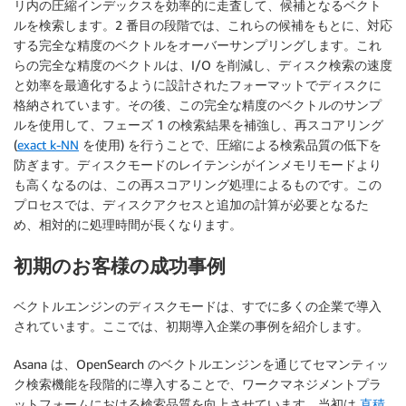
リ内の圧縮インデックスを効率的に走査して、候補となるベクト
ルを検索します。2 番目の段階では、これらの候補をもとに、対応
する完全な精度のベクトルをオーバーサンプリングします。これ
らの完全な精度のベクトルは、I/O を削減し、ディスク検索の速度
と効率を最適化するように設計されたフォーマットでディスクに
格納されています。その後、この完全な精度のベクトルのサンプ
ルを使用して、フェーズ 1 の検索結果を補強し、再スコアリング
(
exact k-NN
を使用) を行うことで、圧縮による検索品質の低下を
防ぎます。ディスクモードのレイテンシがインメモリモードより
も高くなるのは、この再スコアリング処理によるものです。この
プロセスでは、ディスクアクセスと追加の計算が必要となるた
め、相対的に処理時間が長くなります。
初期のお客様の成功事例
ベクトルエンジンのディスクモードは、すでに多くの企業で導入
されています。ここでは、初期導入企業の事例を紹介します。
Asana は、OpenSearch のベクトルエンジンを通じてセマンティッ
ク検索機能を段階的に導入することで、ワークマネジメントプラ
ットフォームにおける検索品質を向上させています。当初は
直積