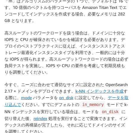
「m」はアルゴリズムのパラメータの 1 つで、デフォルトは 16 で
す。10 億個のベクトルを持つコーパスを Amazon Titan Text でエ
ンコードしてインデックスを作成する場合、必要なメモリは 282
GB となります。
高スループットのワークロードを扱う場合は、ドメインに十分な
IOPS と CPU が確保されているかを確認する必要があります。デ
プロイのベストプラクティスに従えば、インスタンスストアとス
トレージ最適化インスタンスタイプを利用でき、一般的には十分
な IOPS が得られます。高スループットワークロードの場合は必ず
負荷テストを実施し、IOPS や CPU の要件を考慮して初期見積も
りを調整してください。
今すぐ、ニーズに合わせて適切なサイズに設定された OpenSearch
2.17 + ドメインをデプロイできます。
k-NN インデックスを作成
す
る際に、
mode
パラメータを
on_disk
に設定してから、
データを取
り込んで
ください。すでにデフォルトの
モードで k-
in_memory
NN インデックスを実行している場合は、モードを
に
on_disk
切り替えた後、
reindex
処理を実行することで変換できます。イン
デックスの再構築が完了したら、それに応じてドメインのサイズ
を調整してください。