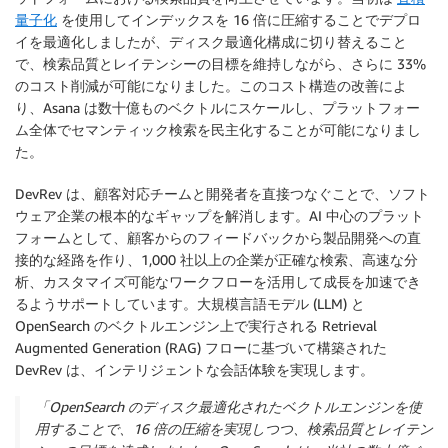
量子化
を使用してインデックスを 16 倍に圧縮することでデプロ
イを最適化しましたが、ディスク最適化構成に切り替えること
で、検索品質とレイテンシーの目標を維持しながら、さらに 33%
のコスト削減が可能になりました。このコスト構造の改善によ
り、Asana は数十億ものベクトルにスケールし、プラットフォー
ム全体でセマンティック検索を民主化することが可能になりまし
た。
DevRev は、顧客対応チームと開発者を直接つなぐことで、ソフト
ウェア企業の根本的なギャップを解消します。AI 中心のプラット
フォームとして、顧客からのフィードバックから製品開発への直
接的な経路を作り、1,000 社以上の企業が正確な検索、高速な分
析、カスタマイズ可能なワークフローを活用して成長を加速でき
るようサポートしています。大規模言語モデル (LLM) と
OpenSearch のベクトルエンジン上で実行される Retrieval
Augmented Generation (RAG) フローに基づいて構築された
DevRev は、インテリジェントな会話体験を実現します。
「OpenSearch のディスク最適化されたベクトルエンジンを使
用することで、16 倍の圧縮を実現しつつ、検索品質とレイテン