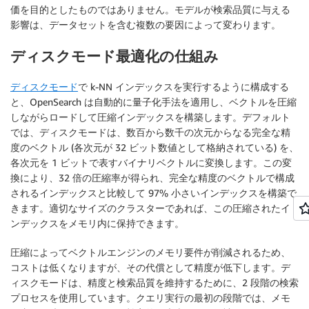
価を目的としたものではありません。モデルが検索品質に与える
影響は、データセットを含む複数の要因によって変わります。
ディスクモード最適化の仕組み
ディスクモード
で k-NN インデックスを実行するように構成する
と、OpenSearch は自動的に量子化手法を適用し、ベクトルを圧縮
しながらロードして圧縮インデックスを構築します。デフォルト
では、ディスクモードは、数百から数千の次元からなる完全な精
度のベクトル (各次元が 32 ビット数値として格納されている) を、
各次元を 1 ビットで表すバイナリベクトルに変換します。この変
換により、32 倍の圧縮率が得られ、完全な精度のベクトルで構成
されるインデックスと比較して 97% 小さいインデックスを構築で
きます。適切なサイズのクラスターであれば、この圧縮されたイ
ンデックスをメモリ内に保持できます。
圧縮によってベクトルエンジンのメモリ要件が削減されるため、
コストは低くなりますが、その代償として精度が低下します。デ
ィスクモードは、精度と検索品質を維持するために、2 段階の検索
プロセスを使用しています。クエリ実行の最初の段階では、メモ