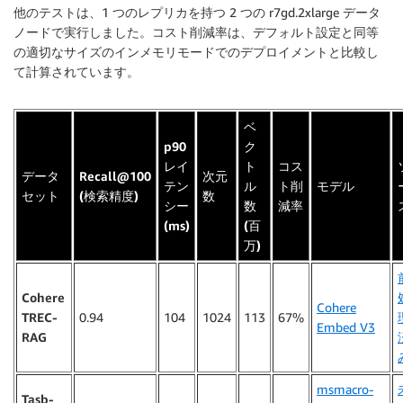
他のテストは、1 つのレプリカを持つ 2 つの r7gd.2xlarge データ
ノードで実行しました。コスト削減率は、デフォルト設定と同等
の適切なサイズのインメモリモードでのデプロイメントと比較し
て計算されています。
ベ
p90
ク
レイ
ト
コス
データ
Recall@100
次元
テン
ル
ト削
モデル
セット
(検索精度)
数
シー
数
減率
(ms)
(百
万)
Cohere
Cohere
TREC-
0.94
104
1024
113
67%
Embed V3
RAG
msmacro-
Tasb-