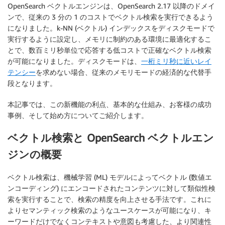
OpenSearch ベクトルエンジンは、OpenSearch 2.17 以降のドメイ
ンで、従来の 3 分の 1 のコストでベクトル検索を実行できるよう
になりました。k-NN (ベクトル) インデックスをディスクモードで
実行するように設定し、メモリに制約のある環境に最適化するこ
とで、数百ミリ秒単位で応答する低コストで正確なベクトル検索
が可能になりました。ディスクモードは、
一桁ミリ秒に近いレイ
テンシー
を求めない場合、従来のメモリモードの経済的な代替手
段となります。
本記事では、この新機能の利点、基本的な仕組み、お客様の成功
事例、そして始め方についてご紹介します。
ベクトル検索と OpenSearch ベクトルエン
ジンの概要
ベクトル検索は、機械学習 (ML) モデルによってベクトル (数値エ
ンコーディング) にエンコードされたコンテンツに対して類似性検
索を実行することで、検索の精度を向上させる手法です。これに
よりセマンティック検索のようなユースケースが可能になり、キ
ーワードだけでなくコンテキストや意図も考慮した、より関連性