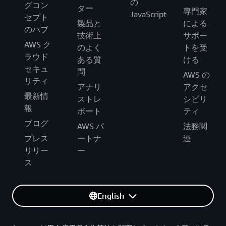
の
グコン
ター
専門家
JavaScript
セプト
製品と
による
のハブ
技術上
サポー
AWS ク
のよく
トを受
ラウド
ある質
ける
セキュ
問
AWS の
リティ
アナリ
アクセ
最新情
ストレ
シビリ
報
ポート
ティ
ブログ
AWS パ
法務関
プレス
ートナ
連
リリー
ー
ス
English