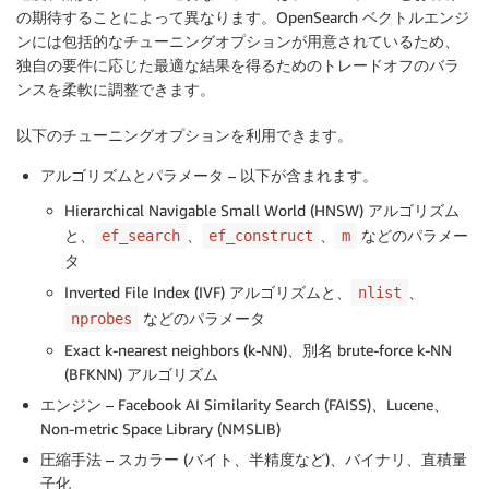
の期待することによって異なります。OpenSearch ベクトルエンジ
ンには包括的なチューニングオプションが用意されているため、
独自の要件に応じた最適な結果を得るためのトレードオフのバラ
ンスを柔軟に調整できます。
以下のチューニングオプションを利用できます。
アルゴリズムとパラメータ
– 以下が含まれます。
Hierarchical Navigable Small World (HNSW) アルゴリズム
と、
、
、
などのパラメー
ef_search
ef_construct
m
タ
Inverted File Index (IVF) アルゴリズムと、
、
nlist
などのパラメータ
nprobes
Exact k-nearest neighbors (k-NN)、別名 brute-force k-NN
(BFKNN) アルゴリズム
エンジン
– Facebook AI Similarity Search (FAISS)、Lucene、
Non-metric Space Library (NMSLIB)
圧縮手法
– スカラー (バイト、半精度など)、バイナリ、直積量
子化