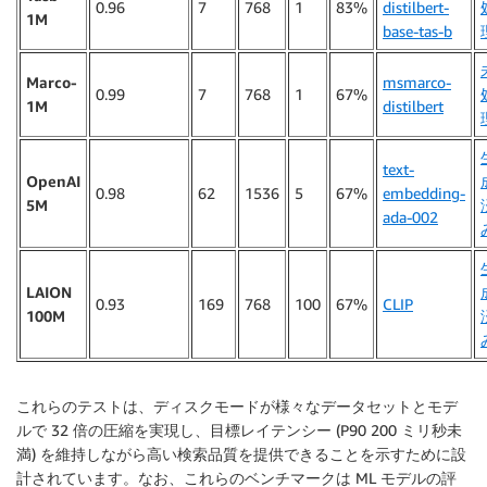
0.96
7
768
1
83%
distilbert-
1M
base-tas-b
Marco-
msmarco-
0.99
7
768
1
67%
1M
distilbert
text-
OpenAI
0.98
62
1536
5
67%
embedding-
5M
ada-002
LAION
0.93
169
768
100
67%
CLIP
100M
これらのテストは、ディスクモードが様々なデータセットとモデ
ルで 32 倍の圧縮を実現し、目標レイテンシー (P90 200 ミリ秒未
満) を維持しながら高い検索品質を提供できることを示すために設
計されています。なお、これらのベンチマークは ML モデルの評