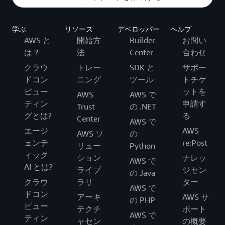
学ぶ
リソース
デベロッパー
ヘルプ
AWS と
開始方
Builder
お問い
は？
法
Center
合わせ
クラウ
トレー
SDK と
サポー
ドコン
ニング
ツール
トチケ
ピュー
ットを
AWS
AWS で
ティン
申請す
Trust
の .NET
グとは?
る
Center
AWS で
エージ
AWS
AWS ソ
の
ェンテ
re:Post
リュー
Python
ィック
ション
ナレッ
AWS で
AI とは?
ライブ
ジセン
の Java
クラウ
ラリ
ター
AWS で
ドコン
アーキ
AWS サ
の PHP
ピュー
テクチ
ポート
AWS で
ティン
ャセン
の概要