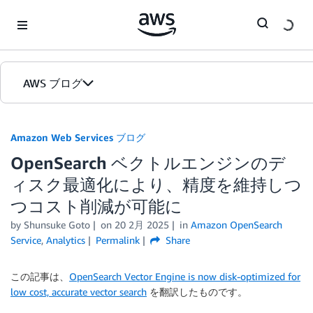
Skip to Main Content
AWS ブログ
ホーム
Amazon Web Services ブログ
OpenSearch ベクトルエンジンのデ
カテゴリ
ィスク最適化により、精度を維持しつ
エディション
つコスト削減が可能に
by
Shunsuke Goto
on
20 2月 2025
in
Amazon OpenSearch
Service
,
Analytics
Permalink
Share
この記事は、
OpenSearch Vector Engine is now disk-optimized for
low cost, accurate vector search
を翻訳したものです。