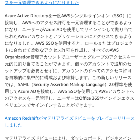
スを一元管理できるようになりました
Azure Active Directoryを一度AWSシングルサインオン（SSO）に
接続し、AWSへのアクセス許可を一元管理することができるよう
になり、ユーザーがAzure ADを使用してサインインして割り当て
られたAWSアカウントとアプリケーションにアクセスできるよう
になりました。AWS SSOを使用すると、ロールまたはプロジェク
トに合わせて柔軟なアクセス許可を作成し、すべてのAWS
Organization管理アカウントでユーザーとグループのアクセスを一
元的に割り当てることができます。個々のアカウントで追加のセ
ットアップを必要とせずに、アカウントのすべてのアクセス許可
を自動的に集中的に構成および維持します。この新しいリリース
では、SAML（Security Assertion Markup Language）2.0標準を使
用してAzure ADを接続し、AWS SSOを使用してAWSアカウントへ
のアクセスを一元管理し、ユーザーはOffice 365サインインエクス
ペリエンスでサインインすることができます。
Amazon Redshiftがマテリアライズドビューをプレビューリリース
しました
マテリアライズドビューにより、ダッシュボード、ビジネスイン