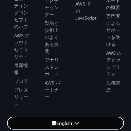
テクチ
ポート
AWS で
ティン
ャセン
の概要
の
グコン
ター
専門家
JavaScript
セプト
製品と
による
のハブ
技術上
サポー
AWS ク
のよく
トを受
ラウド
ある質
ける
セキュ
問
AWS の
リティ
アナリ
アクセ
最新情
ストレ
シビリ
報
ポート
ティ
ブログ
AWS パ
法務関
プレス
ートナ
連
リリー
ー
ス
English