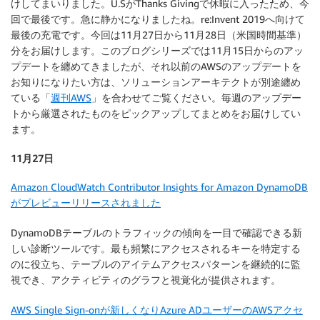
けしてまいりました。U.SがThanks Givingで休暇に入ったため、今
回で最後です。急に静かになりましたね。re:Invent 2019へ向けて
最後の充電です。今回は11月27日から11月28日（米国時間基準）
分をお届けします。このブログシリーズでは11月15日からのアッ
プデートを纏めてきましたが、それ以前のAWSのアップデートを
お知りになりたい方は、ソリューションアーキテクトが別途纏め
ている「
週刊AWS
」を合わせてご覧ください。毎週のアップデー
トから厳選されたものをピックアップしてまとめをお届けしてい
ます。
11月27日
Amazon CloudWatch Contributor Insights for Amazon DynamoDB
がプレビューリリースされました
DynamoDBテーブルのトラフィックの傾向を一目で確認できる新
しい診断ツールです。最も頻繁にアクセスされるキーを特定する
のに役立ち、テーブルのアイテムアクセスパターンを継続的に監
視でき、アクティビティのグラフと視覚化が提供されます。
AWS Single Sign-onが新しくなりAzure ADユーザーのAWSアクセ