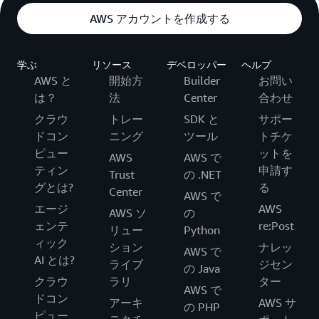
AWS アカウントを作成する
学ぶ
リソース
デベロッパー
ヘルプ
AWS と
開始方
Builder
お問い
は？
法
Center
合わせ
クラウ
トレー
SDK と
サポー
ドコン
ニング
ツール
トチケ
ピュー
ットを
AWS
AWS で
ティン
申請す
Trust
の .NET
グとは?
る
Center
AWS で
エージ
AWS
AWS ソ
の
ェンテ
re:Post
リュー
Python
ィック
ション
ナレッ
AWS で
AI とは?
ライブ
ジセン
の Java
クラウ
ラリ
ター
AWS で
ドコン
アーキ
AWS サ
の PHP
ピュー