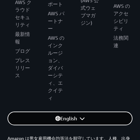
(AWS 公
AWS ク
ポート
AWS の
式ウェ
ラウド
AWS パ
アクセ
ブマガ
セキュ
ートナ
シビリ
ジン)
リティ
ー
ティ
最新情
AWS の
法務関
報
インク
連
ブログ
ルージ
プレス
ョン、
リリー
ダイバ
ス
ーシテ
ィ、エ
クイテ
ィ
English
Amazon は男女雇用機会均等法を順守しています。人種、出身