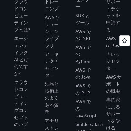
クラウ
トレー
サポー
ー
ドコン
ニング
トチケ
ピュー
SDK と
ットを
AWS ソ
ティン
ツール
申請す
リュー
グとは?
る
ション
AWS で
エージ
ライブ
の .NET
AWS
ェンテ
ラリ
re:Post
AWS で
ィック
アーキ
の
ナレッ
AI とは
テクチ
Python
ジセン
何です
ャセン
ター
AWS で
か?
ター
の Java
AWS サ
クラウ
製品と
ポート
AWS で
ドコン
技術上
の概要
の PHP
ピュー
のよく
専門家
AWS で
ティン
ある質
による
の
グコン
問
サポー
JavaScript
セプト
アナリ
トを受
のハブ
builders.flash
ストレ
ける