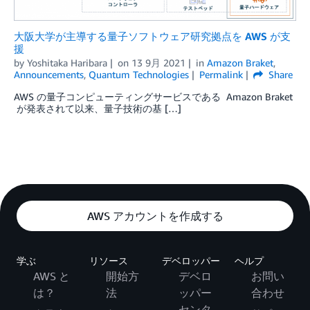
大阪大学が主導する量子ソフトウェア研究拠点を AWS が支
援
by
Yoshitaka Haribara
on
13 9月 2021
in
Amazon Braket
,
Announcements
,
Quantum Technologies
Permalink
Share
AWS の量子コンピューティングサービスである Amazon Braket
が発表されて以来、量子技術の基 […]
AWS アカウントを作成する
学ぶ
リソース
デベロッパー
ヘルプ
AWS と
開始方
デベロ
お問い
は？
法
ッパー
合わせ
センタ