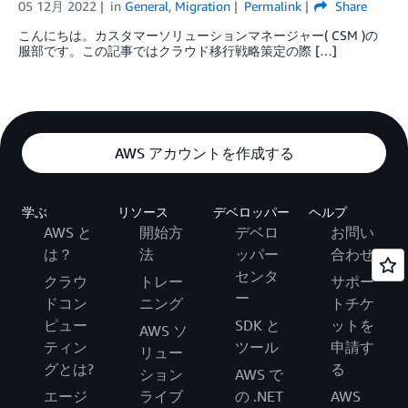
05 12月 2022
in
General
,
Migration
Permalink
Share
こんにちは。カスタマーソリューションマネージャー( CSM )の
服部です。この記事ではクラウド移行戦略策定の際 […]
AWS アカウントを作成する
学ぶ
リソース
デベロッパー
ヘルプ
AWS と
開始方
デベロ
お問い
は？
法
ッパー
合わせ
センタ
クラウ
トレー
サポー
ー
ドコン
ニング
トチケ
ピュー
SDK と
ットを
AWS ソ
ティン
ツール
申請す
リュー
グとは?
る
ション
AWS で
エージ
ライブ
の .NET
AWS