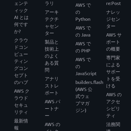
ェンテ
ラリ
re:Post
AWS で
ィック
アーキ
の
ナレッ
AI とは
テクチ
Python
ジセン
何です
ャセン
ター
AWS で
か?
ター
の Java
AWS サ
クラウ
製品と
ポート
AWS で
ドコン
技術上
の概要
の PHP
ピュー
のよく
専門家
AWS で
ティン
ある質
による
の
グコン
問
サポー
JavaScript
セプト
アナリ
トを受
のハブ
builders.flash
ストレ
ける
(AWS 公
AWS ク
ポート
AWS の
式ウェ
ラウド
AWS パ
アクセ
ブマガ
セキュ
ートナ
シビリ
ジン)
リティ
ー
ティ
最新情
AWS の
法務関
報