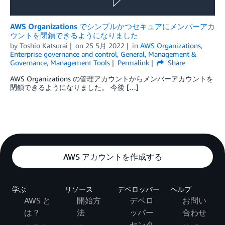
AWS Organizations でシンプルかつセキュアにメンバーアカ
ウントを閉鎖できるようになりました
by
Toshio Katsurai
on
25 5月 2022
in
AWS Organizations
,
Enterprise governance and control
,
General
,
Management &
Governance
,
Management Tools
Permalink
Share
AWS Organizations の管理アカウントからメンバーアカウントを
閉鎖できるようになりました。 今後 […]
AWS アカウントを作成する
学ぶ
リソース
デベロッパー
ヘルプ
AWS と
開始方
デベロ
お問い
は？
法
ッパー
合わせ
センタ