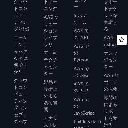
クラウ
トレー
サポー
ー
ドコン
ニング
トチケ
ピュー
SDK と
ットを
AWS ソ
ティン
ツール
申請す
リュー
グとは?
る
ション
AWS で
エージ
ライブ
の .NET
AWS
ェンテ
ラリ
re:Post
AWS で
ィック
アーキ
の
ナレッ
AI とは
テクチ
Python
ジセン
何です
ャセン
ター
AWS で
か?
ター
の Java
AWS サ
クラウ
製品と
ポート
AWS で
ドコン
技術上
の概要
の PHP
ピュー
のよく
専門家
AWS で
ティン
ある質
による
の
グコン
問
サポー
JavaScript
セプト
アナリ
トを受
のハブ
builders.flash
ストレ
ける