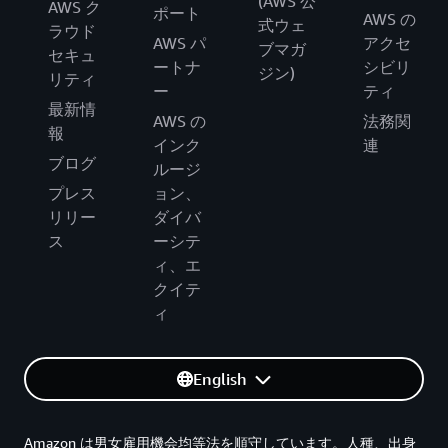
(AWS 公
AWS ク
ポート
AWS の
式ウェ
ラウド
AWS パ
アクセ
ブマガ
セキュ
ートナ
シビリ
ジン)
リティ
ー
ティ
最新情
AWS の
法務関
報
インク
連
ブログ
ルージ
プレス
ョン、
リリー
ダイバ
ス
ーシテ
ィ、エ
クイテ
ィ
English
Amazon は男女雇用機会均等法を順守しています。人種、出身