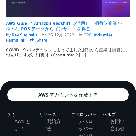
AWS Glue と Amazon Redshift を活用し、消費財企業が
様々な POS データからインサイトを得る
by
Ray Suginaka
on
26 12月 2022
in
CPG
,
Industries
Permalink
Share
COVID-19 パンデミックによって生じた混乱から産業は回復しつ
つありますが、消費財（Cconsumer P […]
AWS アカウントを作成する
学ぶ
リソース
デベロッパー
ヘルプ
AWS と
開始方
デベロ
お問い
は？
法
ッパー
合わせ
センタ