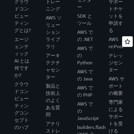
クラウ
トレー
サポー
ー
ドコン
ニング
トチケ
ピュー
SDK と
ットを
AWS ソ
ティン
ツール
申請す
リュー
グとは?
る
ション
AWS で
エージ
ライブ
の .NET
AWS
ェンテ
ラリ
re:Post
AWS で
ィック
アーキ
の
ナレッ
AI とは
テクチ
Python
ジセン
何です
ャセン
ター
AWS で
か?
ター
の Java
AWS サ
クラウ
製品と
ポート
AWS で
ドコン
技術上
の概要
の PHP
ピュー
のよく
専門家
AWS で
ティン
ある質
による
の
グコン
問
サポー
JavaScript
セプト
アナリ
トを受
のハブ
builders.flash
ストレ
ける