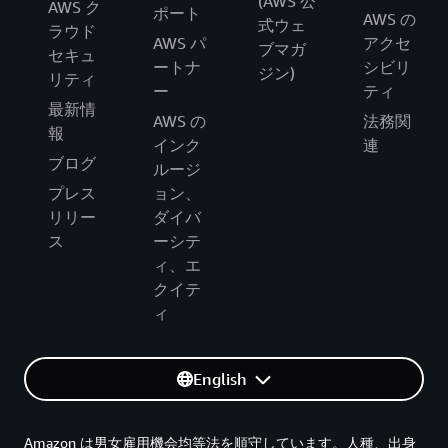
(AWS 公
AWS ク
ポート
AWS の
式ウェ
ラウド
AWS パ
アクセ
ブマガ
セキュ
ートナ
シビリ
ジン)
リティ
ー
ティ
最新情
AWS の
法務関
報
インク
連
ブログ
ルージ
プレス
ョン、
リリー
ダイバ
ス
ーシテ
ィ、エ
クイテ
ィ
English
Amazon は男女雇用機会均等法を順守しています。人種、出身