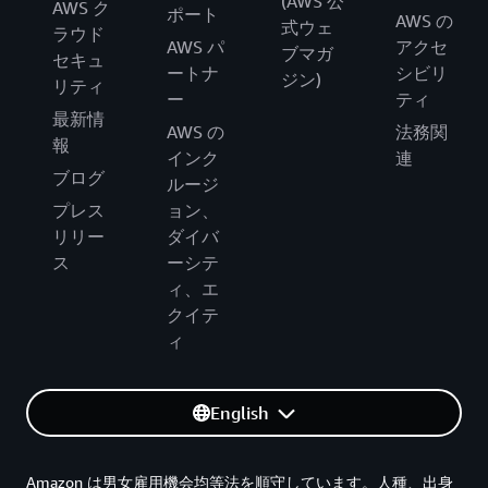
(AWS 公
AWS ク
ポート
AWS の
式ウェ
ラウド
AWS パ
アクセ
ブマガ
セキュ
ートナ
シビリ
ジン)
リティ
ー
ティ
最新情
AWS の
法務関
報
インク
連
ブログ
ルージ
プレス
ョン、
リリー
ダイバ
ス
ーシテ
ィ、エ
クイテ
ィ
English
Amazon は男女雇用機会均等法を順守しています。人種、出身