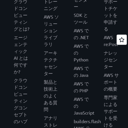
クラウ
トレー
サポー
ー
ドコン
ニング
トチケ
ピュー
SDK と
ットを
AWS ソ
ティン
ツール
申請す
リュー
グとは?
る
ション
AWS で
エージ
ライブ
の .NET
AWS
ェンテ
ラリ
re:Post
AWS で
ィック
アーキ
の
ナレッ
AI とは
テクチ
Python
ジセン
何です
ャセン
ター
AWS で
か?
ター
の Java
AWS サ
クラウ
製品と
ポート
AWS で
ドコン
技術上
の概要
の PHP
ピュー
のよく
専門家
AWS で
ティン
ある質
による
の
グコン
問
サポー
JavaScript
セプト
アナリ
トを受
のハブ
builders.flash
ストレ
ける