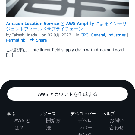
Amazon Location Service と AWS Amplify によるインテリ
ジェントフィールドサプライチェーン
by
Takashi Inada
on
02 9月 2022
in
CPG
,
General
,
Industries
Permalink
Share
この記事は、Intelligent field supply chain with Amazon Locati
[…]
AWS アカウントを作成する
学ぶ
リソース
デベロッパー
ヘルプ
AWS と
開始方
デベロ
お問い
は？
法
ッパー
合わせ
センタ