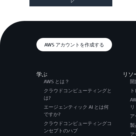
AWS アカウントを作成する
学ぶ
リソ
AWS とは？
開
クラウドコンピューティングと
ト
は?
A
エージェンティック AI とは何
リ
ですか?
ア
クラウドコンピューティングコ
製
ンセプトのハブ
ア