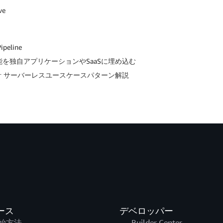
ve
peline
ht のBI機能を独自アプリケーションやSaaSに埋め込む
レス設計 サーバーレスユースケースパターン解説
ース
デベロッパー
始方法
Builder Center