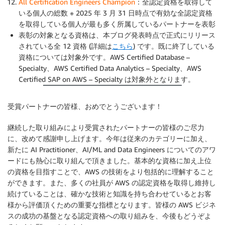
All Certification Engineers Champion
：全認定資格を取得して
いる個人の総数 ※ 2025 年 3 月 31 日時点で有効な全認定資格
を取得している個人が最も多く所属しているパートナーを表彰
表彰の対象となる資格は、本ブログ発表時点で正式にリリース
されている全 12 資格 (詳細は
こちら
) です。既に終了している
資格については対象外です。AWS Certified Database –
Specialty、AWS Certified Data Analytics – Specialty、AWS
Certified SAP on AWS – Specialty は対象外となります。
受賞パートナーの皆様、おめでとうございます！
継続した取り組みにより受賞されたパートナーの皆様のご尽力
に、改めて感謝申し上げます。今年は従来のカテゴリーに加え、
新たに AI Practitioner、AI/ML and Data Engineers についてのアワ
ードにも熱心に取り組んで頂きました。基本的な資格に加え上位
の資格を目指すことで、AWS の技術をより包括的に理解すること
ができます。また、多くの社員が AWS の認定資格を取得し維持し
続けていることは、確かな技術と知識を持ち合わせているとお客
様から評価頂くための重要な指標となります。皆様の AWS ビジネ
スの成功の基盤となる認定資格への取り組みを、今後もどうぞよ