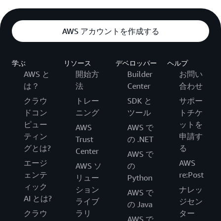
AWS アカウントを作成する
学ぶ
リソース
デベロッパー
ヘルプ
AWS と
開始方
Builder
お問い
は？
法
Center
合わせ
クラウ
トレー
SDK と
サポー
ドコン
ニング
ツール
トチケ
ピュー
ットを
AWS
AWS で
ティン
申請す
Trust
の .NET
グとは?
る
Center
AWS で
エージ
AWS
AWS ソ
の
ェンテ
re:Post
リュー
Python
ィック
ション
ナレッ
AWS で
AI とは?
ライブ
ジセン
の Java
クラウ
ラリ
ター
AWS で