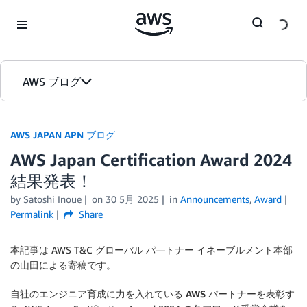
Skip to Main Content
AWS ブログ
ホーム
AWS JAPAN APN ブログ
AWS Japan Certification Award 2024
カテゴリ
結果発表！
エディション
by Satoshi Inoue
on
30 5月 2025
in
Announcements
,
Award
Permalink
Share
本記事は AWS T&C グローバル パ―トナー イネーブルメント本部
の山田による寄稿です。
自社のエンジニア育成に力を入れている AWS パートナー
を表彰す