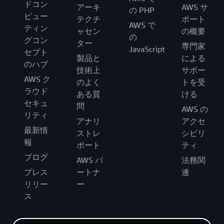
ドコン
アーキ
AWS サ
の PHP
ピュー
テクチ
ポート
AWS で
ティン
ャセン
の概要
の
グコン
ター
専門家
JavaScript
セプト
製品と
による
のハブ
技術上
サポー
AWS ク
のよく
トを受
ラウド
ある質
ける
セキュ
問
AWS の
リティ
アナリ
アクセ
最新情
ストレ
シビリ
報
ポート
ティ
ブログ
AWS パ
法務関
プレス
ートナ
連
リリー
ー
ス