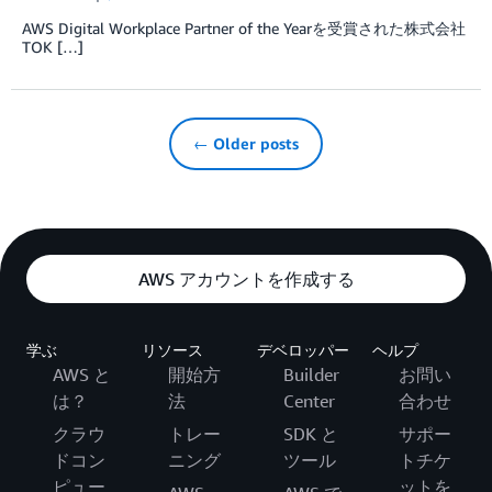
AWS Digital Workplace Partner of the Yearを受賞された株式会社
TOK […]
← Older posts
AWS アカウントを作成する
学ぶ
リソース
デベロッパー
ヘルプ
AWS と
開始方
Builder
お問い
は？
法
Center
合わせ
クラウ
トレー
SDK と
サポー
ドコン
ニング
ツール
トチケ
ピュー
ットを