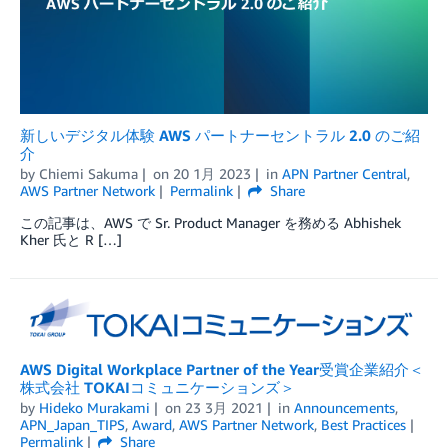
新しいデジタル体験 AWS パートナーセントラル 2.0 のご紹
介
by
Chiemi Sakuma
on
20 1月 2023
in
APN Partner Central
,
AWS Partner Network
Permalink
Share
この記事は、AWS で Sr. Product Manager を務める Abhishek
Kher 氏と R […]
AWS Digital Workplace Partner of the Year受賞企業紹介＜
株式会社 TOKAIコミュニケーションズ＞
by
Hideko Murakami
on
23 3月 2021
in
Announcements
,
APN_Japan_TIPS
,
Award
,
AWS Partner Network
,
Best Practices
Permalink
Share