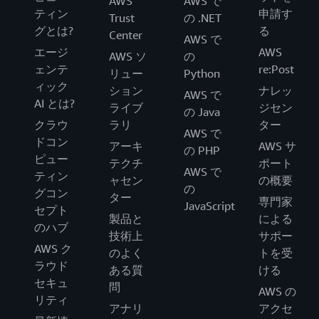
AWS
AWS で
ティン
申請す
Trust
の .NET
グとは?
る
Center
AWS で
エージ
AWS
AWS ソ
の
ェンテ
re:Post
リュー
Python
ィック
ション
ナレッ
AWS で
AI とは?
ライブ
ジセン
の Java
クラウ
ラリ
ター
AWS で
ドコン
アーキ
AWS サ
の PHP
ピュー
テクチ
ポート
AWS で
ティン
ャセン
の概要
の
グコン
ター
専門家
JavaScript
セプト
製品と
による
のハブ
技術上
サポー
AWS ク
のよく
トを受
ラウド
ある質
ける
セキュ
問
AWS の
リティ
アナリ
アクセ