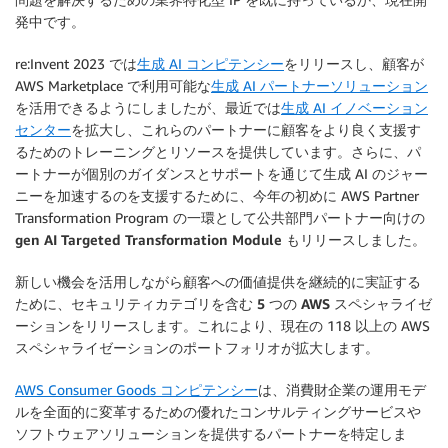
発中です。
re:Invent 2023 では
生成 AI コンピテンシー
をリリースし、顧客が
AWS Marketplace で利用可能な
生成 AI パートナーソリューション
を活用できるようにしましたが、最近では
生成 AI イノベーション
センター
を拡大し、これらのパートナーに顧客をより良く支援す
るためのトレーニングとリソースを提供しています。さらに、パ
ートナーが個別のガイダンスとサポートを通じて生成 AI のジャー
ニーを加速するのを支援するために、今年の初めに AWS Partner
Transformation Program の一環として公共部門パートナー向けの
gen AI Targeted Transformation Module
もリリースしました。
新しい機会を活用しながら顧客への価値提供を継続的に実証する
ために、セキュリティカテゴリを含む
5 つの AWS スペシャライゼ
ーション
をリリースします。これにより、現在の 118 以上の AWS
スペシャライゼーションのポートフォリオが拡大します。
AWS Consumer Goods コンピテンシー
は、消費財企業の運用モデ
ルを全面的に変革するための優れたコンサルティングサービスや
ソフトウェアソリューションを提供するパートナーを特定しま