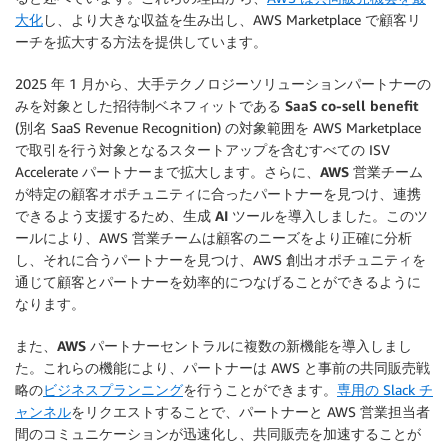
大化
し、より大きな収益を生み出し、AWS Marketplace で顧客リ
ーチを拡大する方法を提供しています。
2025 年 1 月から、大手テクノロジーソリューションパートナーの
みを対象とした招待制ベネフィットである
SaaS co-sell benefit
(別名 SaaS Revenue Recognition) の対象範囲を AWS Marketplace
で取引を行う対象となるスタートアップを含むすべての ISV
Accelerate パートナーまで拡大します。さらに、
AWS 営業チーム
が特定の顧客オポチュニティに合ったパートナーを見つけ、連携
できるよう支援するため、生成 AI ツールを導入しました。
このツ
ールにより、AWS 営業チームは顧客のニーズをより正確に分析
し、それに合うパートナーを見つけ、AWS 創出オポチュニティを
通じて顧客とパートナーを効率的につなげることができるように
なります。
また、
AWS パートナーセントラルに複数の新機能
を導入しまし
た。これらの機能により、パートナーは AWS と事前の共同販売戦
略の
ビジネスプランニング
を行うことができます。
専用の Slack チ
ャンネル
をリクエストすることで、パートナーと AWS 営業担当者
間のコミュニケーションが迅速化し、共同販売を加速することが