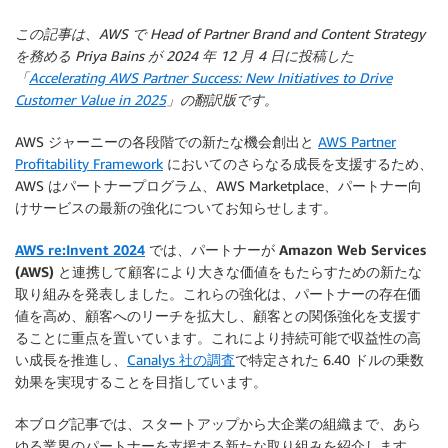
この記事は、AWS で Head of Partner Brand and Content Strategy
を務める Priya Bains が 2024 年 12 月 4 日に投稿した
「
Accelerating AWS Partner Success: New Initiatives to Drive
Customer Value in 2025
」の翻訳版です。
AWS ジャーニーの各段階での新たな機会創出と
AWS Partner
Profitability Framework
においてのさらなる成長を支援するため、
AWS はパートナープログラム、AWS Marketplace、パートナー向
けサービスの最新の強化についてお知らせします。
AWS re:Invent 2024
では、パートナーが Amazon Web Services
(AWS) と連携して顧客により大きな価値をもたらすための新たな
取り組みを発表しました。これらの強化は、パートナーの存在価
値を高め、顧客へのリーチを拡大し、顧客との関係強化を支援す
ることに重点を置いています。
これにより持続可能で収益性の高
い成長を推進し、
Canalys 社の調査
で特定された 6.40 ドルの乗数
効果を実現することを目指しています。
本ブログ記事では、
スタートアップから大企業の組織まで、あら
ゆる業界のパートナーを支援する新たな取り組みを紹介します。