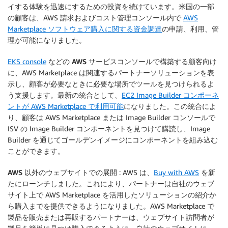
イする体験を迅速にするための投資を続けています。米国の一部
の顧客は、AWS 請求およびコスト管理コンソール内で
AWS
Marketplace ソフトウェア購入に関する資金調達
の申請、利用、管
理が可能になりました。
EKS console
などの
AWS サービスコンソールで構築する顧客向け
に、AWS Marketplace は関連するパートナーソリューションを表
示し、顧客が必要なときに必要な場所でツールを見つけられるよ
う支援します。最新の統合として、
EC2 Image Builder コンポーネ
ントが AWS Marketplace で利用可能
になりました。この統合によ
り、顧客は AWS Marketplace または Image Builder コンソールで
ISV の Image Builder コンポーネントを見つけて購読し、Image
Builder を通じてゴールデンイメージにコンポーネントを組み込む
ことができます。
AWS 以外のウェブサイトでの展開
: AWS は、
Buy with AWS
を新
たにローンチしました。これにより、パートナーは自社のウェブ
サイト上で AWS Marketplace を活用したソリューションの紹介か
ら購入までを提供できるようになりました。AWS Marketplace で
製品を販売または再販するパートナーは、ウェブサイト訪問者が