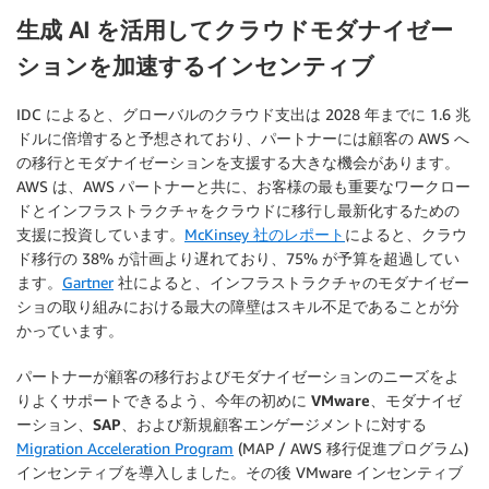
生成 AI を活用してクラウドモダナイゼー
ションを加速するインセンティブ
IDC によると、グローバルのクラウド支出は 2028 年までに 1.6 兆
ドルに倍増すると予想されており、パートナーには顧客の AWS へ
の移行とモダナイゼーションを支援する大きな機会があります。
AWS は、AWS パートナーと共に、お客様の最も重要なワークロー
ドとインフラストラクチャをクラウドに移行し最新化するための
支援に投資しています。
McKinsey 社のレポート
によると、クラウ
ド移行の 38% が計画より遅れており、75% が予算を超過してい
ます。
Gartner
社によると、インフラストラクチャのモダナイゼー
ショの取り組みにおける最大の障壁はスキル不足であることが分
かっています。
パートナーが顧客の移行およびモダナイゼーションのニーズをよ
りよくサポートできるよう、今年の初めに
VMware、モダナイゼ
ーション、SAP、および新規顧客エンゲージメントに対する
Migration Acceleration Program
(MAP / AWS 移行促進プログラム)
インセンティブを導入しました。その後 VMware インセンティブ