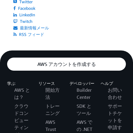
Twitter
Facebook
LinkedIn
Twitch
最新情報メール
RSS フィード
AWS アカウントを作成する
学ぶ
リソース
デベロッパー
ヘルプ
AWS と
開始方
Builder
お問い
は？
法
Center
合わせ
クラウ
トレー
SDK と
サポー
ドコン
ニング
ツール
トチケ
ピュー
ットを
AWS
AWS で
ティン
申請す
Trust
の .NET