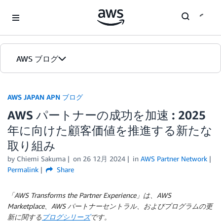
Skip to Main Content
AWS ブログ
ホーム
AWS JAPAN APN ブログ
AWS パートナーの成功を加速 : 2025
カテゴリ
年に向けた顧客価値を推進する新たな
エディション
取り組み
by Chiemi Sakuma
on
26 12月 2024
in
AWS Partner Network
Permalink
Share
「AWS Transforms the Partner Experience」は、AWS
Marketplace、AWS パートナーセントラル、およびプログラムの更
新に関する
ブログシリーズ
です。