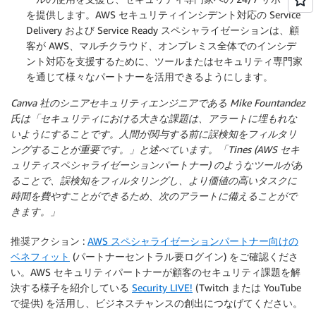
を提供します。AWS セキュリティインシデント対応の Service
Delivery および Service Ready スペシャライゼーションは、顧
客が AWS、マルチクラウド、オンプレミス全体でのインシデ
ント対応を支援するために、ツールまたはセキュリティ専門家
を通じて様々なパートナーを活用できるようにします。
Canva 社のシニアセキュリティエンジニアである Mike Fountandez
氏は「セキュリティにおける大きな課題は、アラートに埋もれな
いようにすることです。人間が関与する前に誤検知をフィルタリ
ングすることが重要です。」と述べています。「Tines (AWS セキ
ュリティスペシャライゼーションパートナー) のようなツールがあ
ることで、誤検知をフィルタリングし、より価値の高いタスクに
時間を費やすことができるため、次のアラートに備えることがで
きます。」
推奨アクション
:
AWS スペシャライゼーションパートナー向けの
ベネフィット
(パートナーセントラル要ログイン) をご確認くださ
い。AWS セキュリティパートナーが顧客のセキュリティ課題を解
決する様子を紹介している
Security LIVE!
(Twitch または YouTube
で提供) を活用し、ビジネスチャンスの創出につなげてください。