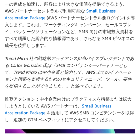
ーの達成を加速し、顧客により大きな価値を提供できるよう、
AWS パートナーセントラルで利用可能な
Small Business
Acceleration Package
(AWS パートナーセントラル要ログイン) を導
入します。これは、マーケティングキャンペーン、セールスプレ
イ、パッケージソリューションなど、SMB 向けの市場投入資料を
すべて網羅した総合的な情報源であり、さらなる SMB ビジネスの
成長を後押しします。
Trend Micro 社の戦略的アライアンス担当バイスプレジデントであ
る Carlos Gonzalez 氏は「SMB コンピテンシーパートナーとし
て、Trend Micro は中小企業と協力して、AWS 上でのイノベーシ
ョンと構築を支援するためのセキュリティニーズ、ツール、要件
を提供することができました。」と述べています。
推奨アクション
：中小企業向けのプラクティスを構築または拡大
しようとしている AWS パートナーは、
Small Business
Acceleration Package
を活用して AWS SMB コンピテンシーを取得
し、追加の GTM ベネフィットにアクセスしてください。