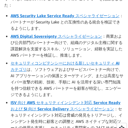
た：
AWS Security Lake Service Ready スペシャライゼーション
：
パートナーが Security Lake との互換性のある統合を検証でき
るようにします。
AWS Digital Sovereignty スペシャライゼーション
：
商業およ
び公共部門のパートナー向け
で、組織のデジタル主権に関する
課題解決を支援するスキル、ソリューション、経験を実証した
AWS パートナーを検証し、推進します。
セキュリティコンピテンシーにおける新しいセキュリティ AI
カテゴリ
は、ソフトウェアおよびサービスパートナー向けで、
AI アプリケーションの保護とターゲティング、または高度なサ
イバー攻撃の戦術、技術、手順に AI を活用する深い専門知識
を持つ信頼できる AWS パートナーを顧客が特定し、エンゲー
ジできるようにします。
ISV 向け AWS セキュリティインシデント対応 Service Ready
および SI 向け Service Delivery スペシャライゼーション
：セ
キュリティインシデント対応は脅威の発見をトリアージし、イ
ンシデント発生時に顧客との調整と AWS ネイティブな対応ツ
ールの使用を支援し、セキュリティ専門家への 24/7 サポート