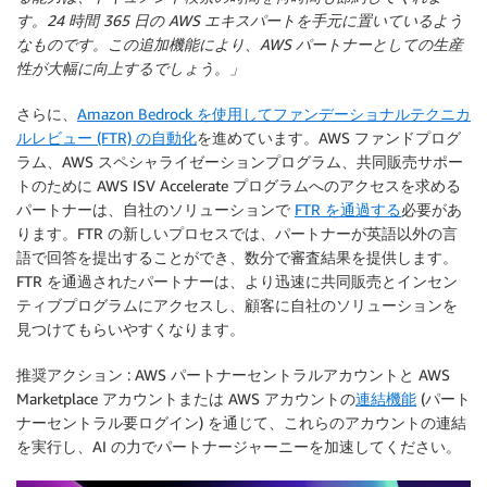
す。24 時間 365 日の AWS エキスパートを手元に置いているよう
なものです。この追加機能により、AWS パートナーとしての生産
性が大幅に向上するでしょう。」
さらに、
Amazon Bedrock を使用してファンデーショナルテクニカ
ルレビュー (FTR) の自動化
を進めています。AWS ファンドプログ
ラム、AWS スペシャライゼーションプログラム、共同販売サポー
トのために AWS ISV Accelerate プログラムへのアクセスを求める
パートナーは、自社のソリューションで
FTR を通過する
必要があ
ります。FTR の新しいプロセスでは、パートナーが英語以外の言
語で回答を提出することができ、数分で審査結果を提供します。
FTR を通過されたパートナーは、より迅速に共同販売とインセン
ティブプログラムにアクセスし、顧客に自社のソリューションを
見つけてもらいやすくなります。
推奨アクション
: AWS パートナーセントラルアカウントと AWS
Marketplace アカウントまたは AWS アカウントの
連結機能
(パート
ナーセントラル要ログイン) を通じて、これらのアカウントの連結
を実行し、AI の力でパートナージャーニーを加速してください。