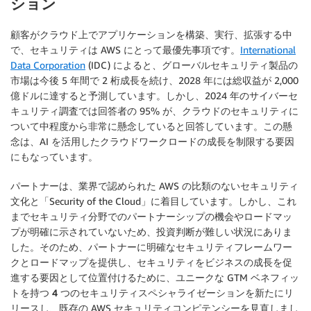
ション
顧客がクラウド上でアプリケーションを構築、実行、拡張する中
で、セキュリティは AWS にとって最優先事項です。
International
Data Corporation
(IDC) によると、グローバルセキュリティ製品の
市場は今後 5 年間で 2 桁成長を続け、2028 年には総収益が 2,000
億ドルに達すると予測しています。しかし、2024 年のサイバーセ
キュリティ調査では回答者の 95% が、クラウドのセキュリティに
ついて中程度から非常に懸念していると回答しています。この懸
念は、AI を活用したクラウドワークロードの成長を制限する要因
にもなっています。
パートナーは、業界で認められた AWS の比類のないセキュリティ
文化と「Security of the Cloud」に着目しています。しかし、これ
までセキュリティ分野でのパートナーシップの機会やロードマッ
プが明確に示されていないため、投資判断が難しい状況にありま
した。そのため、パートナーに明確なセキュリティフレームワー
クとロードマップを提供し、セキュリティをビジネスの成長を促
進する要因として位置付けるために、ユニークな GTM ベネフィッ
トを持つ
4 つのセキュリティスペシャライゼーション
を新たにリ
リースし、既存の AWS セキュリティコンピテンシーを見直しまし