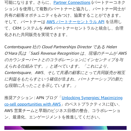
可能になります。さらに、
Partner Connections
(パートナーコネク
ション) を使用して複数のパートナーと協力し、パートナー同士が
共有の顧客オポチュニティをみつけ、協業することができます。
そして、パートナーは
AWS パートナーセントラル API
を活用し
て、CRM システムを AWS パートナーセントラルと統合し、合理
化された共同販売を実現できます。
C
ontentsquare 社の Cloud Partnerships Director である Helen
O’Hara 氏は「SaaS Revenue Recognition は、現場のチームが AWS
のカウンターパートとのコラボレーションにインセンティブを与
えられる仕組みです。」と述べています。「これにより、
Contentsquare、AWS、そして共通の顧客にとって共同販売が相互
に利益をもたらすという確信が生まれ、パートナーシップの新た
な段階に入ったことを示しています。」
推奨アクション
: APN ブログ「
Unlocking Synergies: Maximizing
co-sell opportunities with AWS
」のベストプラクティスに従い、
AWS 営業チームと早期のビジネス目標の整合、コラボレーショ
ン、最適化、エンゲージメントを推進してください。