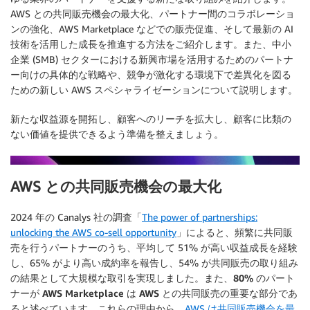
AWS との共同販売機会の最大化、パートナー間のコラボレーショ
ンの強化、AWS Marketplace などでの販売促進、そして最新の AI
技術を活用した成長を推進する方法をご紹介します。また、中小
企業 (SMB) セクターにおける新興市場を活用するためのパートナ
ー向けの具体的な戦略や、競争が激化する環境下で差異化を図る
ための新しい AWS スペシャライゼーションについて説明します。
新たな収益源を開拓し、顧客へのリーチを拡大し、顧客に比類の
ない価値を提供できるよう準備を整えましょう。
AWS との共同販売機会の最大化
2024 年の Canalys 社の調査「
The power of partnerships:
unlocking the AWS co-sell opportunity
」によると、頻繁に共同販
売を行うパートナーのうち、平均して 51% が高い収益成長を経験
し、65% がより高い成約率を報告し、54% が共同販売の取り組み
の結果として大規模な取引を実現しました。
また、80% のパート
ナーが AWS Marketplace は AWS との共同販売の重要な部分であ
ると述べています。
これらの理由から、
AWS は共同販売機会を最