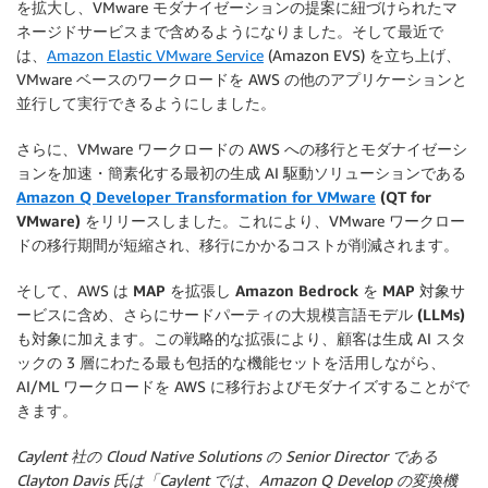
を拡大し、VMware モダナイゼーションの提案に紐づけられたマ
ネージドサービスまで含めるようになりました。そして最近で
は、
Amazon Elastic VMware Service
(Amazon EVS) を立ち上げ、
VMware ベースのワークロードを AWS の他のアプリケーションと
並行して実行できるようにしました。
さらに、VMware ワークロードの AWS への移行とモダナイゼーシ
ョンを加速・簡素化する最初の生成 AI 駆動ソリューションである
Amazon Q Developer Transformation for VMware
(QT for
VMware)
をリリースしました。これにより、VMware ワークロー
ドの移行期間が短縮され、移行にかかるコストが削減されます。
そして、AWS は
MAP を拡張し Amazon Bedrock を MAP 対象サ
ービスに含め、さらにサードパーティの大規模言語モデル (LLMs)
も対象に加えます。この戦略的な拡張により、顧客は生成 AI スタ
ックの 3 層にわたる最も包括的な機能セットを活用しながら、
AI/ML ワークロードを AWS に移行およびモダナイズすることがで
きます。
Caylent 社の Cloud Native Solutions の Senior Director である
Clayton Davis 氏は「Caylent では、Amazon Q Develop の変換機