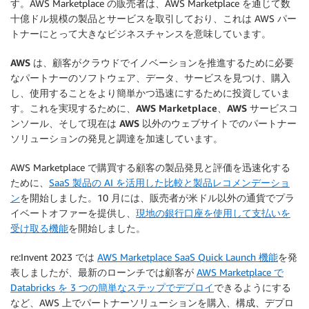
す。AWS Marketplace の販売者は、AWS Marketplace を通じて数
十億ドル規模の製品とサービスを取引しており、これは AWS パー
トナーにとって大きなビジネスチャンスを意味しています。
AWS は、顧客がクラウドでイノベーションを推進するために必要
なパートナーのソフトウェア、データ、サービスを見つけ、購入
し、使用することをより簡単かつ迅速にするために投資していま
す。これを実現するために、AWS Marketplace、AWS サービスコ
ンソール、そして現在は AWS 以外のウェブサイトでのパートナー
ソリューションの発見と調達を加速しています。
AWS Marketplace で購買する顧客の製品発見と評価を迅速化する
ために、
SaaS 製品の AI を活用した比較と製品レコメンデーショ
ン
を開始しました。10 月には、販売者が米ドル以外の通貨でプラ
イベートオファーを提供し、
現地の銀行口座を使用して支払いを
受け取る機能
を開始しました。
re:Invent 2023 では
AWS Marketplace SaaS Quick Launch 機能
を発
表しましたが、最新のローンチでは顧客が
AWS Marketplace で
Databricks を 3 つの簡単なステップでデプロイ
できるようにする
など、AWS 上でパートナーソリューションを購入、構成、デプロ