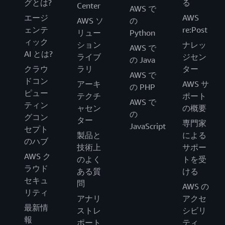
グとは?
る
Center
AWS で
エージ
AWS
AWS ソ
の
ェンテ
re:Post
リュー
Python
ィック
ション
ナレッ
AWS で
AI とは?
ライブ
ジセン
の Java
クラウ
ラリ
ター
AWS で
ドコン
アーキ
AWS サ
の PHP
ピュー
テクチ
ポート
AWS で
ティン
ャセン
の概要
の
グコン
ター
専門家
JavaScript
セプト
製品と
による
のハブ
技術上
サポー
AWS ク
のよく
トを受
ラウド
ある質
ける
セキュ
問
AWS の
リティ
アナリ
アクセ
最新情
ストレ
シビリ
報
ポート
ティ