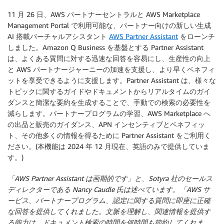
11 月 26 日、AWS パートナーセントラルと AWS Marketplace
Management Portal で利用可能な、パートナー向けの新しい生成
AI 搭載バーチャルアシスタント
AWS Partner Assistant
をローンチ
しました。Amazon Q Business を基盤とする Partner Assistant
は、よくある質問に対する迅速な回答を容易にし、生産性の向上
と AWS パートナージャーニーの加速を支援し、より早くベネフィ
ットを享受できるように支援します。Partner Assistant は、様々な
トピックに関するガイドやドキュメントからリアルタイムのガイ
ダンスと簡潔な要約を生成することで、手動での検索の必要性を
減らします。パートナープログラムの学習、AWS Marketplace へ
の出品と販売のガイダンス、APN インセンティブとベネフィッ
ト、その他多くの情報を得るために Partner Assistant をご利用く
ださい。(本機能は 2024 年 12 月現在、英語のみで提供していま
す。)
「AWS Partner Assistant は画期的です」と、Sotyra 社のセールス
ディレクターである Nancy Caudle 氏は述べています。「AWS サ
ービス、パートナープログラム、認定に関する質問に即座に正確
な回答を提供してくれました。文脈を理解し、関連情報を提供す
る能力は、ドキュメント検索の時間を何時間も節約してくれま