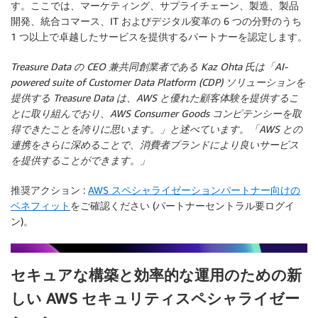
す。ここでは、マーケティング、サプライチェーン、製造、製品
開発、統合コマース、IT およびデジタル変革の 6 つの分野のうち
1 つ以上で卓越したサービスを提供するパートナーを認定します。
Treasure Data の CEO 兼共同創業者である Kaz Ohta 氏は「AI-
powered suite of Customer Data Platform (CDP) ソリューションを
提供する Treasure Data は、AWS と優れた顧客体験を提供するこ
とに取り組んでおり、AWS Consumer Goods コンピテンシーを取
得できたことを誇りに思います。」と述べています。「AWS との
連携をさらに深めることで、消費者ブランドにより良いサービス
を提供することができます。」
推奨アクション
:
AWS スペシャライゼーションパートナー向けの
ベネフィット
をご確認ください (パートナーセントラル要ログイ
ン)。
セキュアな構築と効率的な運用のための新
しい AWS セキュリティスペシャライゼー