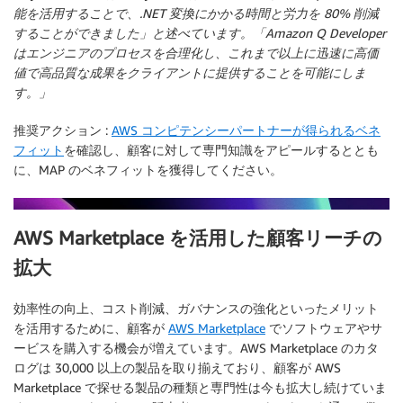
能を活用することで、.NET 変換にかかる時間と労力を 80% 削減
することができました」と述べています。「Amazon Q Developer
はエンジニアのプロセスを合理化し、これまで以上に迅速に高価
値で高品質な成果をクライアントに提供することを可能にしま
す。」
推奨アクション
:
AWS コンピテンシーパートナーが得られるベネ
フィット
を確認し、顧客に対して専門知識をアピールするととも
に、MAP のベネフィットを獲得してください。
AWS Marketplace を活用した顧客リーチの
拡大
効率性の向上、コスト削減、ガバナンスの強化といったメリット
を活用するために、顧客が
AWS Marketplace
でソフトウェアやサ
ービスを購入する機会が増えています。AWS Marketplace のカタ
ログは 30,000 以上の製品を取り揃えており、顧客が AWS
Marketplace で探せる製品の種類と専門性は今も拡大し続けていま