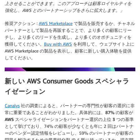
上させることができます。このアプローチは顧客ロイヤルティを
強化し、AWS とのパートナーシップをさらに拡大します。」
推奨アクション
:
AWS Marketplace
で製品を販売するか、チャネル
パートナーとして製品を再販することで、より多くの顧客にリー
チし、より多くのリードを生成し、より多くのオポチュニティを
獲得してください。
Buy with AWS
を利用して、ウェブサイト上に
AWS Marketplace の製品を表示し、顧客に新しい購入体験を提供
してください。
新しい AWS Consumer Goods スペシャラ
イゼーション
Canalys
社の調査によると、パートナーの専門性が顧客の選択に非
常に重要であることがわかりました。具体的には、
87% の顧客が
AWS スペシャライゼーションをパートナー選択の上位 3 つの基準
として挙げており
、74% の顧客が少なくとも年に 2 回はパートナ
ーのベンダー認定情報をレビューし、59% のパートナーが顧客の
問題を解決するための業界特化型 IP を既に持っているか、現在開