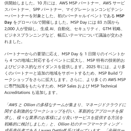
供開始しました。10 月には、AWS MSP パートナー、AWS サービ
スパートナー、SPP パートナー、マイグレーションコンピテンシ
ーパートナーを対象とした、初のバーチャルイベントである
MSP
Day をグローバルで開催
しました。MSP Day には 83 カ国から
2,000 人が登録し、生成 AI、自動化、セキュリティ、GTM 戦略、
ビジネスプランニングなど、幅広いテーマについて議論が交わさ
れました。
パートナーからの要望に応え、MSP Day を 1 日限りのイベントか
ら 4 つの地域に対応するイベントに拡大し、MSP 特有の技術的お
よびビジネス的なガイダンスを提供します。2025 年には、より多
くのパートナーと追加の地域をサポートするため、MSP Build ワ
ークショップをさらに拡大します。さらに、より多くの AWS MSP
に専門知識をもたらすため、MSP Sales および MSP Technical
Accreditations も追加します。
「AWS と Ollion の多様なチームが集まり、マネージドクラウドに
関する刺激的なワークショップを行い、革新的なアプローチを探
求し、様々な業界のお客様により良いサービスを提供する方法を
戦略的に検討しました」と、Ollion 社のチーフマーケティング・
成長責任者である Lauren Dettloff 氏は述べています。「金融サー