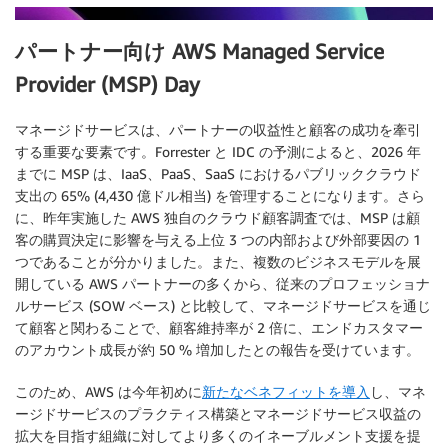
パートナー向け AWS Managed Service
Provider (MSP) Day
マネージドサービスは、パートナーの収益性と顧客の成功を牽引
する重要な要素です。Forrester と IDC の予測によると、2026 年
までに MSP は、IaaS、PaaS、SaaS におけるパブリッククラウド
支出の 65% (4,430 億ドル相当) を管理することになります。さら
に、昨年実施した AWS 独自のクラウド顧客調査では、MSP は顧
客の購買決定に影響を与える上位 3 つの内部および外部要因の 1
つであることが分かりました。また、複数のビジネスモデルを展
開している AWS パートナーの多くから、従来のプロフェッショナ
ルサービス (SOW ベース) と比較して、マネージドサービスを通じ
て顧客と関わることで、顧客維持率が 2 倍に、エンドカスタマー
のアカウント成長が約 50 % 増加したとの報告を受けています。
このため、AWS は今年初めに
新たなベネフィットを導入
し、
マネ
ージドサービスのプラクティス構築とマネージドサービス収益の
拡大を目指す組織に対して
より多くのイネーブルメント支援を提