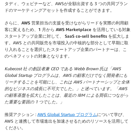
タディ、ウェビナーなど、AWSが全額出資する 3 つの共同ブラン
ドのマーケティングアセットを作成することができます。
さらに、
AWS 営業担当の支援を受けながらリードを実際の利用顧
客に変えるため、1 月から AWS Marketplace を活用している対象
スタートアップ企業に対して、 SaaS co-sell benefits を拡大
しま
す。AWS との共同販売を市場投入の中核的な部分として早期に取
り入れることを選択したスタートアップ企業のパートナーは、こ
のベネフィットの対象となります。
Kubecost 社 の創設者兼 CEO である Webb Brown 氏は「AWS
Global Startup プログラムは、AWS の顧客だけでなく開発者にも
リーチすることを可能にし、これは AWS パートナーシップと全体
的なビジネスの成長に不可欠でした。」と述べています。「AWS
の顧客基盤を拡大したことは、最近の IBM による買収につながっ
た重要な要因の 1 つでした。」
推奨アクション
:
AWS Global Startup プログラム
について学び、
AWS と連携して市場進出を加速させるためのリソースを活用して
ください。