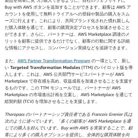
製品を簡単に見つけ購入できるように、自社のウェブサイトに
Buy with AWS ボタンを追加することができます。顧客は AWS ア
カウントを使用して無料トライアルへの登録や製品の購入をスム
ーズに行えます。これにより、共同ブランド化された慣れ親しん
だ購入体験を通じて、顧客の購買決定プロセスを加速させること
ができます。さらに、パートナーは、AWS Marketplace 調達のメ
リットを顧客に提供できるだけでなく、顧客の行動に関する詳細
な情報にアクセスし、コンバージョン実績などを追跡できます。
また、
AWS Partner Transformation Program
の一環として、新し
い
Targeted Transformation Modules
(TTM) のパイロット版を導
入します。これは、AWS 公共部門サービスパートナーが AWS
Marketplace で存在感を高め、収益成長を加速させることを支援す
るものです。この TTM モジュールでは、パートナーが AWS
Marketplace の市場進出計画を立案し、AWS Marketplace を通じて
総契約額 (TCV) を増加させることを支援します。
Thoropass のパートナーシップ責任者である Francois Grenier 氏は
次のように述べています。「多くの顧客が AWS Marketplace を通
じての購入を好んでいます。Buy with AWS を実装することで、顧
客により多くの購入オプションを提供し、全体的な購買体験を向