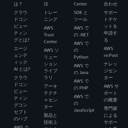
は？
法
Center
合わせ
クラウ
トレー
SDK と
サポー
ドコン
ニング
ツール
トチケ
ピュー
ットを
AWS
AWS で
ティン
申請す
Trust
の .NET
グとは?
る
Center
AWS で
エージ
AWS
AWS ソ
の
ェンテ
re:Post
リュー
Python
ィック
ション
ナレッ
AWS で
AI とは?
ライブ
ジセン
の Java
クラウ
ラリ
ター
AWS で
ドコン
アーキ
AWS サ
の PHP
ピュー
テクチ
ポート
AWS で
ティン
ャセン
の概要
の
グコン
ター
専門家
JavaScript
セプト
製品と
による
のハブ
技術上
サポー
AWS ク