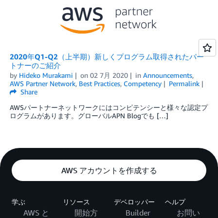
2020年Q1-Q2（上半期）新しくプログラム取得されたパー
トナーのご紹介
by
Hideko Murakami
on
02 7月 2020
in
Announcements
,
AWS Partner Network
,
Best Practices
,
Competency
Permalink
Share
AWSパートナーネットワークにはコンピテンシーと様々な認定プ
ログラムがあります。グローバルAPN Blogでも […]
AWS アカウントを作成する
学ぶ
リソース
デベロッパー
ヘルプ
AWS と
開始方
Builder
お問い