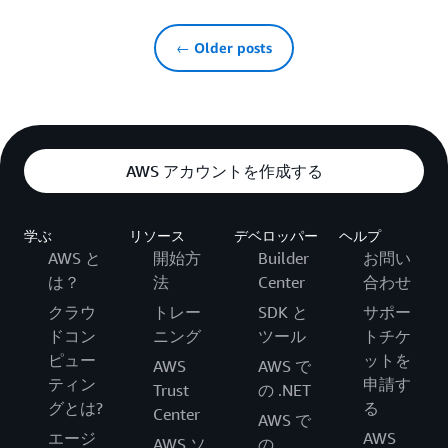
← Older posts
AWS アカウントを作成する
学ぶ
リソース
デベロッパー
ヘルプ
AWS と
開始方
Builder
お問い
は？
法
Center
合わせ
クラウ
トレー
SDK と
サポー
ドコン
ニング
ツール
トチケ
ピュー
ットを
AWS
AWS で
ティン
申請す
Trust
の .NET
グとは?
る
Center
AWS で
エージ
AWS
AWS ソ
の