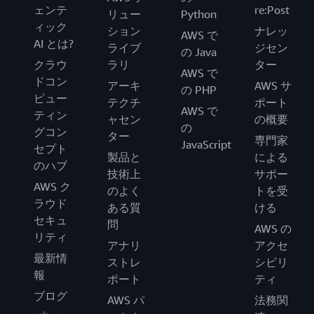
ェンテ
re:Post
リュー
Python
ィック
ション
ナレッ
AWS で
AI とは?
ライブ
ジセン
の Java
クラウ
ラリ
ター
AWS で
ドコン
アーキ
AWS サ
の PHP
ピュー
テクチ
ポート
AWS で
ティン
ャセン
の概要
の
グコン
ター
専門家
JavaScript
セプト
製品と
による
のハブ
技術上
サポー
AWS ク
のよく
トを受
ラウド
ある質
ける
セキュ
問
AWS の
リティ
アナリ
アクセ
最新情
ストレ
シビリ
報
ポート
ティ
ブログ
AWS パ
法務関