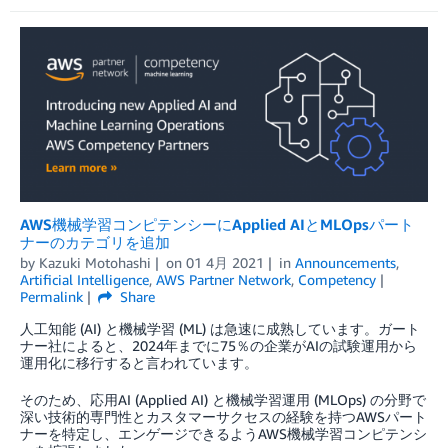
AWS機械学習コンピテンシーにApplied AIとMLOpsパート
ナーのカテゴリを追加
by
Kazuki Motohashi
on
01 4月 2021
in
Announcements
,
Artificial Intelligence
,
AWS Partner Network
,
Competency
Permalink
Share
人工知能 (AI) と機械学習 (ML) は急速に成熟しています。ガート
ナー社によると、2024年までに75％の企業がAIの試験運用から
運用化に移行すると言われています。
そのため、応用AI (Applied AI) と機械学習運用 (MLOps) の分野で
深い技術的専門性とカスタマーサクセスの経験を持つAWSパート
ナーを特定し、エンゲージできるようAWS機械学習コンピテンシ