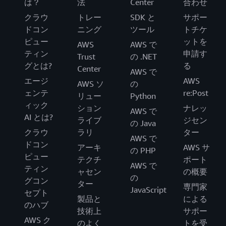
は？
法
Center
合わせ
クラウ
トレー
SDK と
サポー
ドコン
ニング
ツール
トチケ
ピュー
ットを
AWS
AWS で
ティン
申請す
Trust
の .NET
グとは?
る
Center
AWS で
エージ
AWS
AWS ソ
の
ェンテ
re:Post
リュー
Python
ィック
ション
ナレッ
AWS で
AI とは?
ライブ
ジセン
の Java
クラウ
ラリ
ター
AWS で
ドコン
アーキ
AWS サ
の PHP
ピュー
テクチ
ポート
AWS で
ティン
ャセン
の概要
の
グコン
ター
専門家
JavaScript
セプト
製品と
による
のハブ
技術上
サポー
AWS ク
のよく
トを受