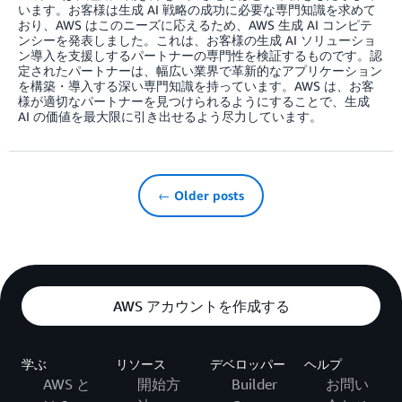
います。お客様は生成 AI 戦略の成功に必要な専門知識を求めて
おり、AWS はこのニーズに応えるため、AWS 生成 AI コンピテ
ンシーを発表しました。これは、お客様の生成 AI ソリューショ
ン導入を支援しするパートナーの専門性を検証するものです。認
定されたパートナーは、幅広い業界で革新的なアプリケーション
を構築・導入する深い専門知識を持っています。AWS は、お客
様が適切なパートナーを見つけられるようにすることで、生成
AI の価値を最大限に引き出せるよう尽力しています。
← Older posts
AWS アカウントを作成する
学ぶ
リソース
デベロッパー
ヘルプ
AWS と
開始方
Builder
お問い