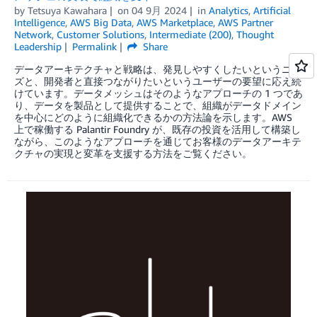
by
Tetsuya Kawahara
on
04 9月 2024
in
Analytics
,
Artificial
Intelligence
,
AWS Big Data
,
AWS Marketplace
,
AWS Partner
Network
,
Customer Solutions
,
Intermediate (200)
,
Thought
Leadership
Permalink
Share
データアーキテクチャと戦略は、発見しやすくしたいというニー
ズと、開発者と直接つながりたいというユーザーの要望に応え続
けています。データメッシュはそのようなアプローチの 1 つであ
り、データを製品として提供することで、組織がデータドメイン
を中心にどのように組織化できるかの方法論を示します。AWS
上で稼働する Palantir Foundry が、既存の投資を活用して構築し
ながら、このようなアプローチを通じてお客様のデータアーキテ
クチャの実現と変革を支援する方法をご覧ください。