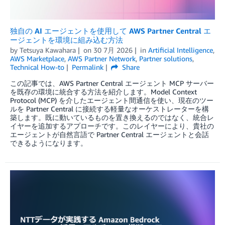
独自の AI エージェントを使用して AWS Partner Central エ
ージェントを環境に組み込む方法
by
Tetsuya Kawahara
on
30 7月 2026
in
Artificial Intelligence
,
AWS Marketplace
,
AWS Partner Network
,
Partner solutions
,
Technical How-to
Permalink
Share
この記事では、AWS Partner Central エージェント MCP サーバー
を既存の環境に統合する方法を紹介します。Model Context
Protocol (MCP) を介したエージェント間通信を使い、現在のツー
ルを Partner Central に接続する軽量なオーケストレーターを構
築します。既に動いているものを置き換えるのではなく、統合レ
イヤーを追加するアプローチです。このレイヤーにより、貴社の
エージェントが自然言語で Partner Central エージェントと会話
できるようになります。