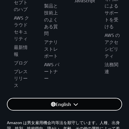
JavaScript
セプト
製品と
による
のハブ
技術上
サポー
AWS ク
のよく
トを受
ラウド
ある質
ける
セキュ
問
AWS の
リティ
アナリ
アクセ
最新情
ストレ
シビリ
報
ポート
ティ
ブログ
AWS パ
法務関
プレス
ートナ
連
リリー
ー
ス
English
Amazon は男女雇用機会均等法を順守しています。人種、出身
国、性別、性的指向、障がい、年齢、その他の属性によって差