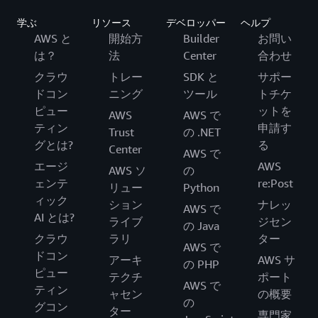
学ぶ
リソース
デベロッパー
ヘルプ
AWS と
開始方
Builder
お問い
は？
法
Center
合わせ
クラウ
トレー
SDK と
サポー
ドコン
ニング
ツール
トチケ
ピュー
ットを
AWS
AWS で
ティン
申請す
Trust
の .NET
グとは?
る
Center
AWS で
エージ
AWS
AWS ソ
の
ェンテ
re:Post
リュー
Python
ィック
ション
ナレッ
AWS で
AI とは?
ライブ
ジセン
の Java
クラウ
ラリ
ター
AWS で
ドコン
アーキ
AWS サ
の PHP
ピュー
テクチ
ポート
AWS で
ティン
ャセン
の概要
の
グコン
ター
専門家