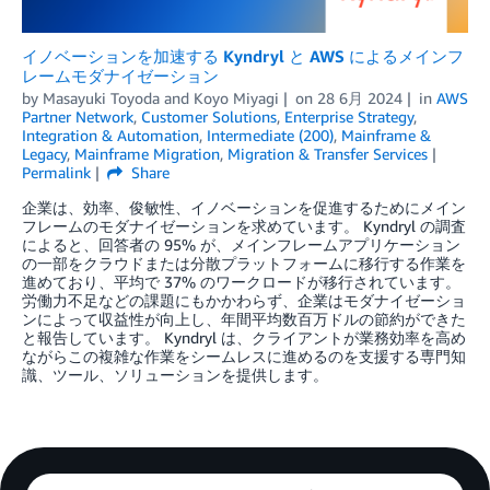
イノベーションを加速する Kyndryl と AWS によるメインフ
レームモダナイゼーション
by
Masayuki Toyoda
and
Koyo Miyagi
on
28 6月 2024
in
AWS
Partner Network
,
Customer Solutions
,
Enterprise Strategy
,
Integration & Automation
,
Intermediate (200)
,
Mainframe &
Legacy
,
Mainframe Migration
,
Migration & Transfer Services
Permalink
Share
企業は、効率、俊敏性、イノベーションを促進するためにメイン
フレームのモダナイゼーションを求めています。 Kyndryl の調査
によると、回答者の 95% が、メインフレームアプリケーション
の一部をクラウドまたは分散プラットフォームに移行する作業を
進めており、平均で 37% のワークロードが移行されています。
労働力不足などの課題にもかかわらず、企業はモダナイゼーショ
ンによって収益性が向上し、年間平均数百万ドルの節約ができた
と報告しています。 Kyndryl は、クライアントが業務効率を高め
ながらこの複雑な作業をシームレスに進めるのを支援する専門知
識、ツール、ソリューションを提供します。