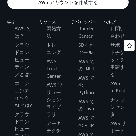
AWS アカウントを作成する
学ぶ
リソース
デベロッパー
ヘルプ
AWS と
開始方
Builder
お問い
は？
法
Center
合わせ
クラウ
トレー
SDK と
サポー
ドコン
ニング
ツール
トチケ
ピュー
ットを
AWS
AWS で
ティン
申請す
Trust
の .NET
グとは?
る
Center
AWS で
エージ
AWS
AWS ソ
の
ェンテ
re:Post
リュー
Python
ィック
ション
ナレッ
AWS で
AI とは?
ライブ
ジセン
の Java
クラウ
ラリ
ター
AWS で
ドコン
アーキ
AWS サ
の PHP
ピュー
テクチ
ポート
AWS で