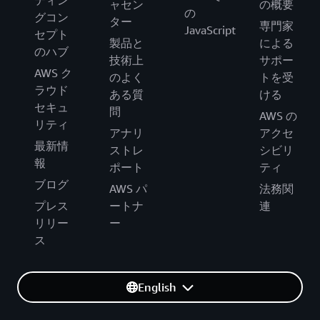
ティン
ャセン
の概要
の
グコン
ター
専門家
JavaScript
セプト
製品と
による
のハブ
技術上
サポー
AWS ク
のよく
トを受
ラウド
ある質
ける
セキュ
問
AWS の
リティ
アナリ
アクセ
最新情
ストレ
シビリ
報
ポート
ティ
ブログ
AWS パ
法務関
プレス
ートナ
連
リリー
ー
ス
English