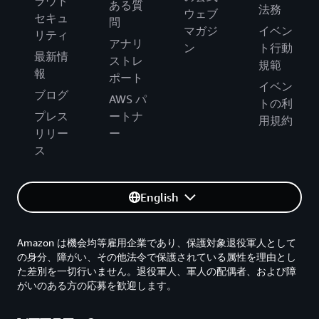
ラウド
ある質
法務
ウェブ
セキュ
問
マガジ
イベン
リティ
アナリ
ン
ト行動
最新情
ストレ
規範
報
ポート
イベン
ブログ
AWS パ
トの利
プレス
ートナ
用規約
リリー
ー
ス
English
Amazon は機会均等雇用企業であり、保護対象退役軍人として
の身分、障がい、その他法令で保護されている属性を理由とし
た差別を一切行いません。退役軍人、軍人の配偶者、および障
がいのある方の応募を歓迎します。