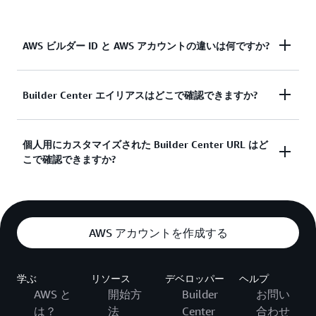
AWS ビルダー ID と AWS アカウントの違いは何ですか?
AWS ビルダー ID は、AWS アカウントやサインイン
Builder Center エイリアスはどこで確認できますか?
用の認証情報とは別個の ID です。ビルダー ID には
個人用 E メールを使用することが推奨されますが、
エイリアスは、AWS Builder Center のプロフィール
個人用にカスタマイズされた Builder Center URL はど
AWS アカウントのルートユーザー E メールと同じ
こで確認できますか?
ページで確認できます。
E メールをビルダー ID に使用することもできま
す。AWS アカウントは連絡先情報と支払い情報が
含まれるリソースコンテナで、S3、EC2、Lambda
個人用にカスタマイズされた URL は、
AWS Builder
など、料金が請求される従量課金制の AWS サービ
Center のプロフィールページ
で確認できます。
スを運用するためのセキュリティ境界を確立しま
AWS アカウントを作成する
す。アカウント所有者は、AWS マネジメントコン
ソールで AWS アカウントにサインインできます。
学ぶ
リソース
デベロッパー
ヘルプ
AWS と
開始方
Builder
お問い
は？
法
Center
合わせ