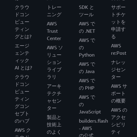
クラウ
トレー
SDK と
サポー
ドコン
ニング
ツール
トチケ
ピュー
ットを
AWS
AWS で
ティン
申請す
Trust
の .NET
グとは?
る
Center
AWS で
エージ
AWS
AWS ソ
の
ェンテ
re:Post
リュー
Python
ィック
ション
ナレッ
AWS で
AI とは?
ライブ
ジセン
の Java
クラウ
ラリ
ター
AWS で
ドコン
アーキ
AWS サ
の PHP
ピュー
テクチ
ポート
AWS で
ティン
ャセン
の概要
の
グコン
ター
AWS の
JavaScript
セプト
製品と
アクセ
のハブ
builders.flash
技術上
シビリ
- AWS
AWS ク
のよく
ティ
の公式