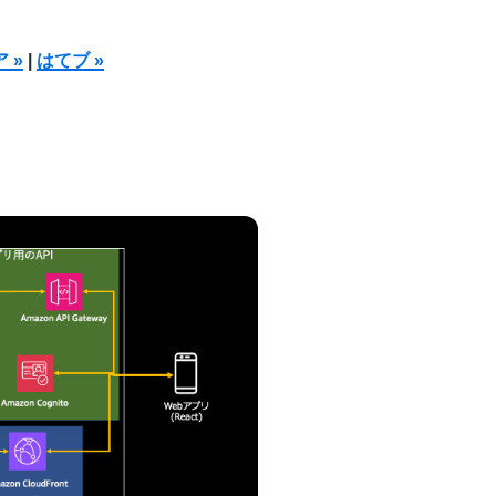
ア »
|
はてブ »