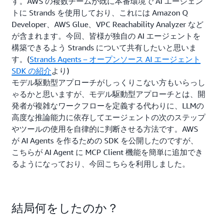
す。AWS の複数チームが既に本番環境で AI エージェン
トに Strands を使用しており、これには Amazon Q
Developer、AWS Glue、VPC Reachability Analyzer など
が含まれます。今回、皆様が独自の AI エージェントを
構築できるよう Strands について共有したいと思いま
す。(
Strands Agents – オープンソース AI エージェント
SDK の紹介
より)
モデル駆動型アプローチがしっくりこない方もいらっし
ゃるかと思いますが、モデル駆動型アプローチとは、開
発者が複雑なワークフローを定義する代わりに、LLMの
高度な推論能力に依存してエージェントの次のステップ
やツールの使用を自律的に判断させる方法です。AWS
が AI Agents を作るための SDK を公開したのですが、
こちらが AI Agent に MCP Client 機能を簡単に追加でき
るようになっており、今回こちらを利用しました。
結局何をしたのか？