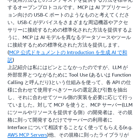
するオープンプロトコルです。MCP は AI アプリケーシ
ョン向けの USB-C ポートのようなものと考えてくださ
い。USB-C がデバイスをさまざまな周辺機器やアクセ
サリーに接続するための標準化された方法を提供するよ
うに、MCP は AI モデルを異なるデータソースやツール
に接続するための標準化された方法を提供します。
(
MCP 公式ドキュメントの Introduction を生成 AI で和
訳
)
上記紹介は私にはピンとこなかったのですが、LLM が
外部世界とつながるために Tool Use (あるいは Function
Calling と呼んだり)という仕組みを使って、各 API の仕
様に合わせて使用すべきツールの選定及び引数を抽出
し、それに合わせてツール側の実装を必要に応じて行っ
ていました。対して MCP を使うと、MCP サーバー(LLM
にツールやリソースを提供する側）の開発者は、その規
格に則って開発するだけでサーバーの利用者に
Interface について相談することなく使ってもらえる(e.g.
AWS MCP Servers
)他、その規格に則ったライブラリが