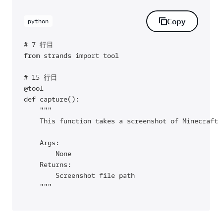
Copy
python
# 7 行目

from strands import tool

# 15 行目

@tool

def capture():

    """

    This function takes a screenshot of Minecraft 
    Args:

        None

    Returns:

        Screenshot file path

    """