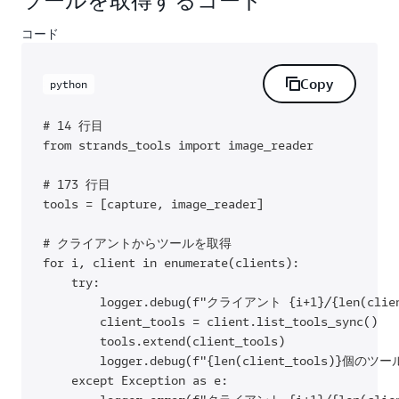
ツールを取得するコード
コード
Copy
python
# 14 行目

from strands_tools import image_reader

# 173 行目

tools = [capture, image_reader]

# クライアントからツールを取得

for i, client in enumerate(clients):

    try:

        logger.debug(f"クライアント {i+1}/{len(cl
        client_tools = client.list_tools_sync()

        tools.extend(client_tools)

        logger.debug(f"{len(client_tools)}個
    except Exception as e:
