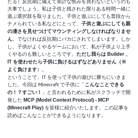
たる）反抗期に備えて余計な恨みを買わないというのも
大事でしょう。私は子供と残された限りある時間一緒に
遊ぶ選択肢を取りました。子供と遊ぶにしても普段から
ナメられている私などにとって、
子供と遊ぶにしても親
の凄さを見せつけてマウンティングしなければなりませ
。でなければ反抗期にバカにされてしまいます。しか
ん
し、子供がよくやるゲームにおいて、私が子供より上手
くやるのも難しいところです。
ただし我らは Builder 、
IT を使わせたら子供に負けるはずなどありません（※
）。
よく負けます
ということで、IT を使って子供の遊びに勝ちにいきま
した。今回は Minecraft で子供に「
こんなことできる
」と言われるために私がスクラッチで開
の！？すごい！
発した
MCP (Model Context Protocol) - MCP
を皆様に紹介いたします。この記事を
(Minecraft Play)
読めばこんなことができるようになります。