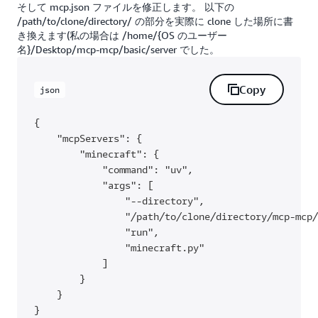
そして mcp.json ファイルを修正します。 以下の
/path/to/clone/directory/ の部分を実際に clone した場所に書
き換えます(私の場合は /home/{OS のユーザー
名}/Desktop/mcp-mcp/basic/server でした。
Copy
json
{

    "mcpServers": {

        "minecraft": {

            "command": "uv",

            "args": [

                "--directory",

                "/path/to/clone/directory/mcp-mcp/
                "run",

                "minecraft.py"

            ]

        }

    }

}