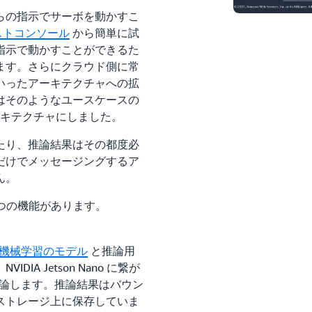
らの指示でサーボを動かすこ
ストコンソール
から簡単に試
指示で動かすことができるた
ます。さらにクラウド側に常
いったアーキテクチャへの拡
はそのようなユースケースの
るアーキテクチャにしました。
たり、推論結果はその都度必
だけでメッセージングするア
ん。
 つの機能があります。
機械学習のモデル
と推論用
A Jetson Nano に繋が
推論します。推論結果はバウン
ストレージ上に保存していま