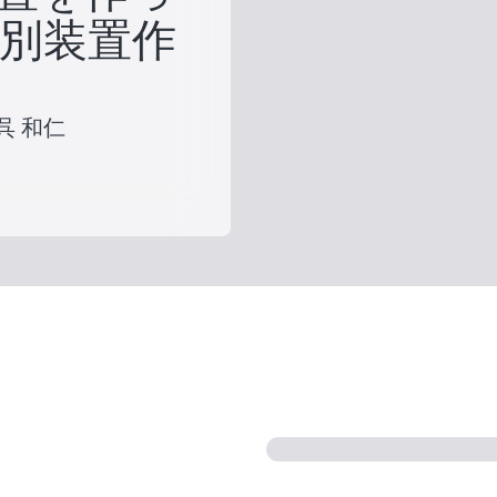
分別装置作
, 呉 和仁