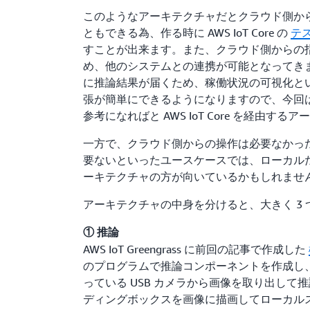
このようなアーキテクチャだとクラウド側か
ともできる為、作る時に AWS IoT Core の
テ
すことが出来ます。また、クラウド側からの
め、他のシステムとの連携が可能となってき
に推論結果が届くため、稼働状況の可視化と
張が簡単にできるようになりますので、今回
参考になればと AWS IoT Core を経由す
一方で、クラウド側からの操作は必要なかっ
要ないといったユースケースでは、ローカル
ーキテクチャの方が向いているかもしれませ
アーキテクチャの中身を分けると、大きく 3
① 推論
AWS IoT Greengrass に前回の記事で作成した
のプログラムで推論コンポーネントを作成し、NVIDI
っている USB カメラから画像を取り出して
ディングボックスを画像に描画してローカル