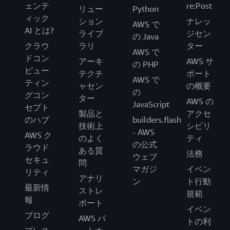
ェンテ
re:Post
リュー
Python
ィック
ション
ナレッ
AWS で
AI とは?
ライブ
ジセン
の Java
クラウ
ラリ
ター
AWS で
ドコン
アーキ
AWS サ
の PHP
ピュー
テクチ
ポート
AWS で
ティン
ャセン
の概要
の
グコン
ター
AWS の
JavaScript
セプト
製品と
アクセ
のハブ
builders.flash
技術上
シビリ
- AWS
AWS ク
のよく
ティ
の公式
ラウド
ある質
法務
ウェブ
セキュ
問
マガジ
イベン
リティ
アナリ
ン
ト行動
最新情
ストレ
規範
報
ポート
イベン
ブログ
AWS パ
トの利