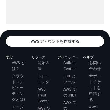
AWS アカウントを作成する
学ぶ
リソース
デベロッパー
ヘルプ
AWS と
開始方
Builder
お問い
は？
法
Center
合わせ
クラウ
トレー
SDK と
サポー
ドコン
ニング
ツール
トチケ
ピュー
ットを
AWS
AWS で
ティン
申請す
Trust
の .NET
グとは?
る
Center
AWS で
エージ
AWS
AWS ソ
の