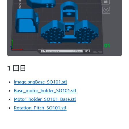
1 回目
image.pngBase_SO101.stl
Base_motor_holder_SO101.stl
Motor_holder_SO101_Base.stl
Rotation_Pitch_SO101.stl