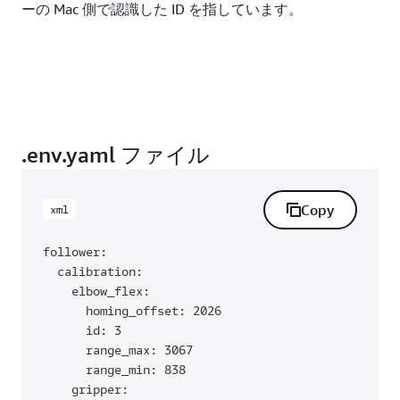
ーの Mac 側で認識した ID を指しています。
.env.yaml ファイル
Copy
xml
follower:

  calibration:

    elbow_flex:

      homing_offset: 2026

      id: 3

      range_max: 3067

      range_min: 838

    gripper:
