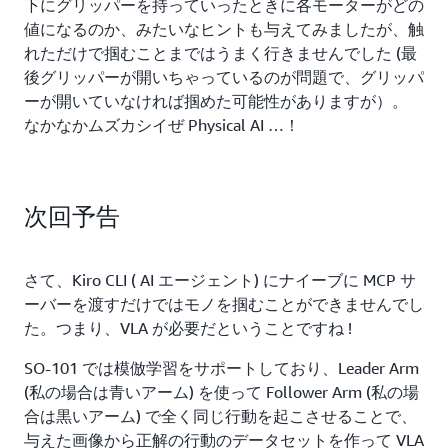
下にグリッパーを持っていったときに各モーターがどの
値になるのか、みたいなヒントも与えてみましたが、触
れただけで掴むことまではうまく行きませんでした (最
後グリッパーが開いちゃっているのが問題で、グリッパ
ーが開いていなければ掴めた可能性がありますが）。
なかなかムズカシイぜ Physical AI …！
次回予告
さて、Kiro CLI ( AI エージェント) にナイーブに MCP サ
ーバーを渡すだけではモノを掴むことができませんでし
た。つまり、VLA が必要だということですね !
SO-101 では模倣学習をサポートしており、Leader Arm
(私の場合は青いアーム) を使って Follower Arm (私の場
合は黒いアーム) で全く同じ行動を起こさせることで、
与えた画像から正解の行動のデータセットを作って VLA