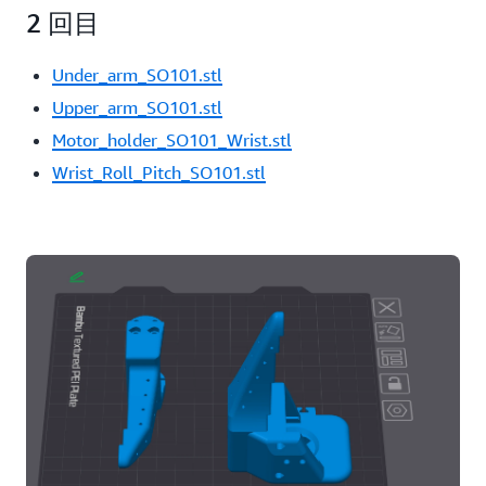
2 回目
Under_arm_SO101.stl
Upper_arm_SO101.stl
Motor_holder_SO101_Wrist.stl
Wrist_Roll_Pitch_SO101.stl