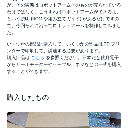
何をすべきかを理解し、物理的な行動を起こすことが
が、その実態はロボットアームそのものが売られている
Physical AI と言えそうです。最近 Physical AI という言
わけではなく、こうすればロボットアームができるよ、
葉を聞かない日はありません。
という説明 (BOM や組み立てガイド) があるだけですの
で、今回それに沿ってロボットアームを制作してみまし
世界的ですもんね。乗るしかない。このビッグウェーブ
た。
に。
いくつかの部品は購入して、いくつかの部品は 3D プリ
というわけで Physical AI の波にどう乗ればいいかわか
ンターで印刷して、調達する必要があります。
らない方のために、まず私が乗ってみましたというメモ
購入部品は
こちら
を参照ください。日本だと秋月電子
書きです。
からサーボモーターやケーブル、ネジなどの一式を購入
することができます。
購入したもの