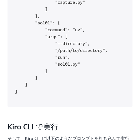
                "capture.py"

            ]

        }, 

        "so101": { 

            "command": "uv", 

            "args": [

                "--directory", 

                "/path/to/directory",

                "run",

                "so101.py"

            ]

        }

    }

}
Kiro CLI で実行
そして、Kiro CLI に以下のようなプロンプトを打ち込んで実行