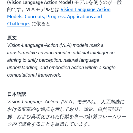
(Vision Language Action Model) モデルを使うのが一般
的です。VLA モデルとは
Vision-Language-Action
Models: Concepts, Progress, Applications and
Challenges
に依ると
原文
Vision-Language-Action (VLA) models mark a
transformative advancement in artificial intelligence,
aiming to unify perception, natural language
understanding, and embodied action within a single
computational framework.
日本語訳
Vision-Language-Action（VLA）モデルは、人工知能に
おける変革的な進歩を示しており、知覚、自然言語理
解、および具現化された行動を単一の計算フレームワー
ク内で統合することを目指しています。