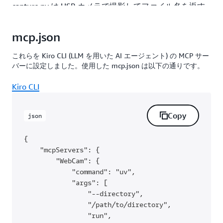
capture.py は USB カメラで撮影してファイル名を返す
MCP サーバー、so101.py は各モーターの回転位置を与
えるとその回転位置にロボットアームが移動する MCP
mcp.json
サーバーです（+ モーターの現在の回転位置も取得でき
る）。
これらを Kiro CLI (LLM を用いた AI エージェント) の MCP サー
バーに設定しました。使用した mcp.json は以下の通りです。
Kiro CLI
Copy
json
{

    "mcpServers": { 

        "WebCam": { 

            "command": "uv", 

            "args": [

                "--directory", 

                "/path/to/directory",

                "run",
