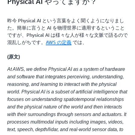
Physical AI やってますか？
昨今 Physical AI という言葉をよく聞くようになりまし
た。簡単に言うと AI を物理世界に適用するということ
ですが、Physical AI は様々な人が様々な文脈で語るので
混乱しがちです。
AWS の定義
では、
(原文)
At AWS, we define Physical AI as a system of hardware
and software that integrates perceiving, understanding,
reasoning, and learning to interact with the physical
world. Physical AI is a subset of artificial intelligence that
focuses on understanding spatiotemporal relationships
and the physical nature of the world and then interacts
with their surroundings through sensors and actuators. It
processes multimodal inputs including images, videos,
text, speech, depth/lidar, and real-world sensor data, to