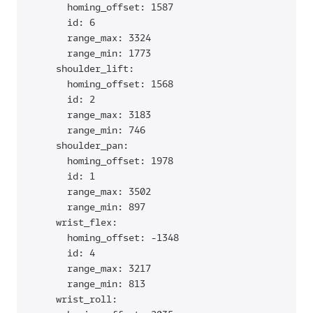
      homing_offset: 1587

      id: 6

      range_max: 3324

      range_min: 1773

    shoulder_lift:

      homing_offset: 1568

      id: 2

      range_max: 3183

      range_min: 746

    shoulder_pan:

      homing_offset: 1978

      id: 1

      range_max: 3502

      range_min: 897

    wrist_flex:

      homing_offset: -1348

      id: 4

      range_max: 3217

      range_min: 813

    wrist_roll:
