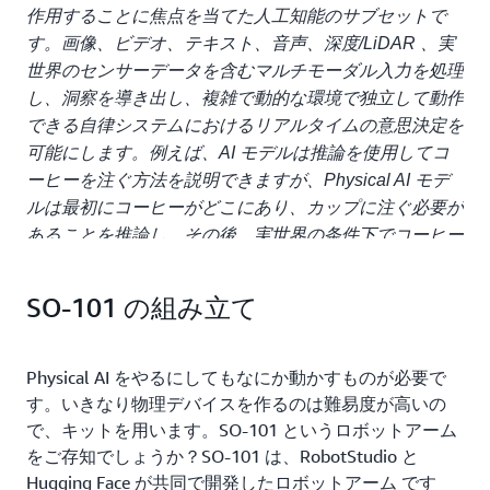
作用することに焦点を当てた人工知能のサブセットで
す。画像、ビデオ、テキスト、音声、深度/LiDAR 、実
世界のセンサーデータを含むマルチモーダル入力を処理
し、洞察を導き出し、複雑で動的な環境で独立して動作
できる自律システムにおけるリアルタイムの意思決定を
可能にします。例えば、AI モデルは推論を使用してコ
ーヒーを注ぐ方法を説明できますが、Physical AI モデ
ルは最初にコーヒーがどこにあり、カップに注ぐ必要が
あることを推論し、その後、実世界の条件下でコーヒー
カップを識別、把持、持ち上げ、注ぐために物理世界へ
の追加能力を拡張します。
SO-101 の組み立て
とあり、環境情報を取り込んで物理世界を操作すること
Physical AI をやるにしてもなにか動かすものが必要で
と解釈することができます。もちろん LLM もコンピュ
す。いきなり物理デバイスを作るのは難易度が高いの
ーターのメモリの各 bit の ON/OFF 等はできるので、そ
で、キットを用います。SO-101 というロボットアーム
ういう意味だと物理的になにかを動かしている、とも言
をご存知でしょうか？SO-101 は、RobotStudio と
えなくはなさそうですがそうではなく、現在の状況から
Hugging Face が共同で開発したロボットアーム です