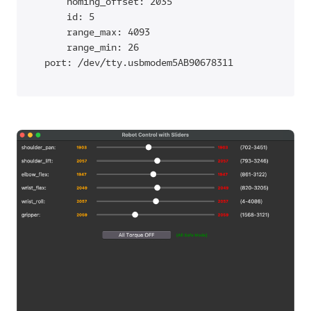
      homing_offset: 2035

      id: 5

      range_max: 4093

      range_min: 26

  port: /dev/tty.usbmodem5AB90678311