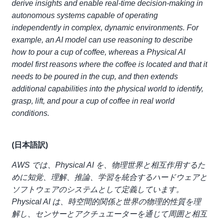
derive insights and enable real-time decision-making in
autonomous systems capable of operating
independently in complex, dynamic environments. For
example, an AI model can use reasoning to describe
how to pour a cup of coffee, whereas a Physical AI
model first reasons where the coffee is located and that it
needs to be poured in the cup, and then extends
additional capabilities into the physical world to identify,
grasp, lift, and pour a cup of coffee in real world
conditions.
(日本語訳)
AWS では、Physical AI を、物理世界と相互作用するた
めに知覚、理解、推論、学習を統合するハードウェアと
ソフトウェアのシステムとして定義しています。
Physical AI は、時空間的関係と世界の物理的性質を理
解し、センサーとアクチュエーターを通じて周囲と相互