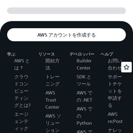
AWS アカウントを作成する
学ぶ
リソース
デベロッパー
ヘルプ
AWS と
開始方
Builder
お問い
は？
法
Center
合わせ
クラウ
トレー
SDK と
サポー
ドコン
ニング
ツール
トチケ
ピュー
ットを
AWS
AWS で
ティン
申請す
Trust
の .NET
グとは?
る
Center
AWS で
エージ
AWS
AWS ソ
の
ェンテ
re:Post
リュー
Python
ィック
ション
ナレッ
AWS で