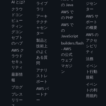
AI とは?
ライブ
ジセン
の Java
クラウ
ラリ
ター
AWS で
ドコン
アーキ
AWS サ
の PHP
ピュー
テクチ
ポート
AWS で
ティン
ャセン
の概要
の
グコン
ター
AWS の
JavaScript
セプト
製品と
アクセ
のハブ
builders.flash
技術上
シビリ
- AWS
AWS ク
のよく
ティ
の公式
ラウド
ある質
法務
ウェブ
セキュ
問
マガジ
イベン
リティ
アナリ
ン
ト行動
最新情
ストレ
規範
報
ポート
イベン
ブログ
AWS パ
トの利
プレス
ートナ
用規約
リリー
ー
ス