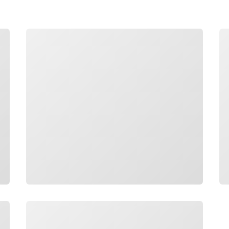
ロード中
ロ
ロード中