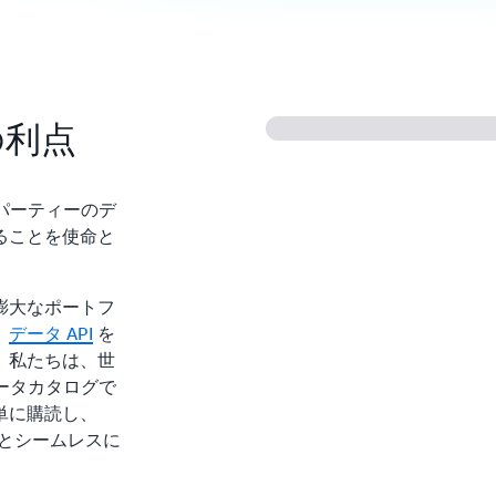
 の利点
ードパーティーのデ
ることを使命と
膨大なポートフ
、
データ API
を
。私たちは、世
データカタログで
単に購読し、
スとシームレスに