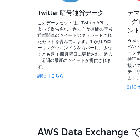
Twitter 暗号通貨データ
デマ
- 
このデータセットは、Twitter API に
よって提供され、過去 1 か月間の暗号
ント
通貨関連のツイートのキュレートされ
Pre
たセットを含んでいます。1 か月のロ
ベント
ーリングウィンドウをカバーし、少な
ータ
くとも週 1 回月曜日に更新され、過去
検証
1 週間の最新のツイートが提供されま
接アク
す。
テゴ
詳細はこちら
ます
詳細
AWS Data Excha