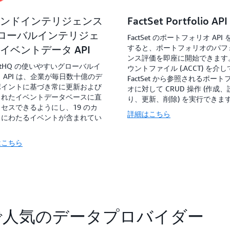
ンドインテリジェンス
FactSet Portfolio API
グローバルインテリジェ
FactSet のポートフォリオ API
すると、ポートフォリオのパフ
イベントデータ API
ンス評価を即座に開始できます
dictHQ の使いやすいグローバルイ
ウントファイル (.ACCT) を介し
 API は、企業が毎日数十億のデ
FactSet から参照されるポート
ポイントに基づき常に更新および
オに対して CRUD 操作 (作成
されたイベントデータベースに直
り、更新、削除) を実行できま
セスできるようにし、19 のカ
詳細はこちら
リにわたるイベントが含まれてい
。
はこちら
nge で人気のデータプロバイダー