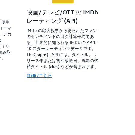
映画/テレビ/OTT の IMDb
レーティング (API)
 を使用
ォーマ
IMDb の顧客投票から得られたファン
。アカ
のセンチメントの日次計算平均であ
て
る、世界的に知られる IMDb の AP 1-
フォリ
10 スターレーティングデータです。
、読み取
TheGraphQL API には、タイトル、リ
す。
リース年または初回放送日、既知の代
替タイトル (akas) などが含まれます。
詳細はこちら