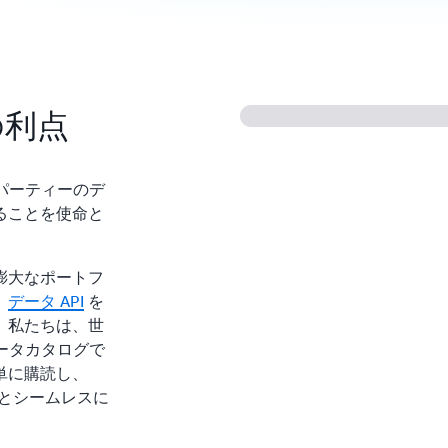
 の利点
ードパーティーのデ
ることを使命と
膨大なポートフ
、
データ API
を
。私たちは、世
データカタログで
単に購読し、
スとシームレスに