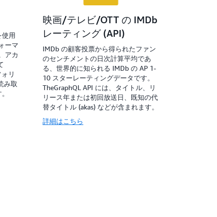
映画/テレビ/OTT の IMDb
レーティング (API)
 を使用
ォーマ
IMDb の顧客投票から得られたファン
。アカ
のセンチメントの日次計算平均であ
て
る、世界的に知られる IMDb の AP 1-
フォリ
10 スターレーティングデータです。
、読み取
TheGraphQL API には、タイトル、リ
す。
リース年または初回放送日、既知の代
替タイトル (akas) などが含まれます。
詳細はこちら