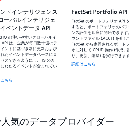
ンドインテリジェンス
FactSet Portfolio API
グローバルインテリジェ
FactSet のポートフォリオ API
すると、ポートフォリオのパフ
イベントデータ API
ンス評価を即座に開始できます
dictHQ の使いやすいグローバルイ
ウントファイル (.ACCT) を介し
 API は、企業が毎日数十億のデ
FactSet から参照されるポート
ポイントに基づき常に更新および
オに対して CRUD 操作 (作成
されたイベントデータベースに直
り、更新、削除) を実行できま
セスできるようにし、19 のカ
詳細はこちら
リにわたるイベントが含まれてい
。
はこちら
nge で人気のデータプロバイダー