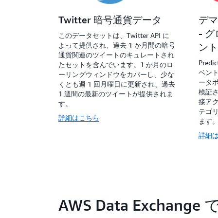
Twitter 暗号通貨データ
デマ
- 
このデータセットは、Twitter API に
よって提供され、過去 1 か月間の暗号
ント
通貨関連のツイートのキュレートされ
Pre
たセットを含んでいます。1 か月のロ
ベント
ーリングウィンドウをカバーし、少な
ータ
くとも週 1 回月曜日に更新され、過去
検証
1 週間の最新のツイートが提供されま
接アク
す。
テゴ
詳細はこちら
ます
詳細
AWS Data Excha