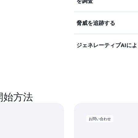
を調査
ドレス、および AWS 
または反証します。
脅威を追跡する
悪意のあるアクティビティ
脅威検証の詳細
を、関連する過去のアクテ
す。
ジェネレーティブAIに
Amazon Elastic Comp
ースに焦点を当てて、関連
調査アクティビティの詳細
ゼーションを確認します。
セキュリティ調査のために
す。
脅威の検出の詳細
脅威についてさらに詳しく
 の開始方法
お問い合わせ