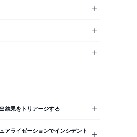
作用の総合ビューを通じて、潜在的なセキ
。
ュリティ関連の関係を自動的にまとめるグラフ
約します。
、セキュリティ上の検出を調査、対応する
によりセキュリティ調査を加速し、脅威をより
出結果をトリアージする
ュアライゼーションでインシデント
ss Management (IAM) ロール、ユーザー、IP ア