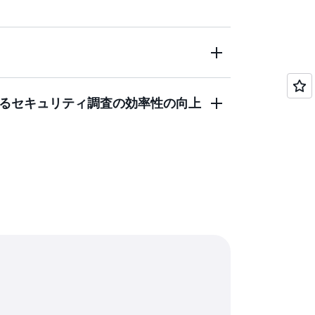
アカウントを調査して、疑わしい検出結果を検証
の範囲、その影響、および根本的な原因
ィビティのパターンを分析して特定しま
よるセキュリティ調査の効率性の向上
ute Cloud (EC2) インスタンスなどの特定のリソ
するアクティビティの詳細なビジュアライ
脅威を分析、要約、より迅速に把握しま