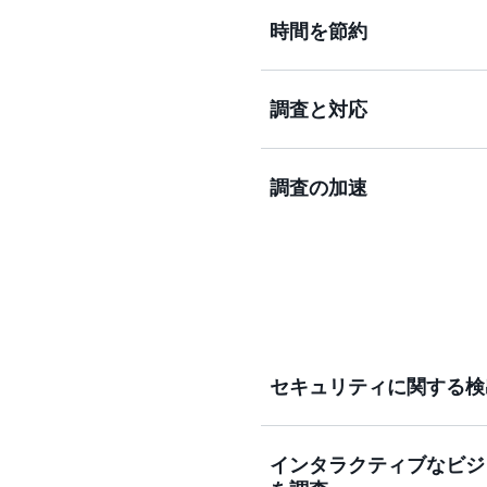
ユーザーとリソースの相互
時間を節約
ュリティ問題を判断します
AWS 上で動作するセキ
調査と対応
モデルで、時間と労力を節
合理化された可視化により
調査の加速
ことができます。
生成型の AI インサイト
迅速に把握します
セキュリティに関する検
インタラクティブなビジ
AWS Identity and Acce