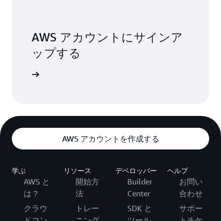
AWS アカウントにサインア
ップする
ンアップ
AWS アカウントを作成する
学ぶ
リソース
デベロッパー
ヘルプ
AWS と
開始方
Builder
お問い
は？
法
Center
合わせ
クラウ
トレー
SDK と
サポー
ドコン
ニング
ツール
トチケ