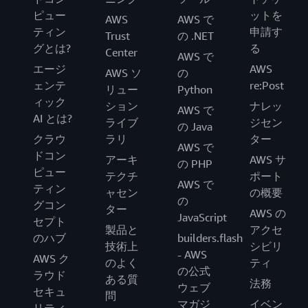
ピュー
ットを
AWS
AWS で
ティン
申請す
Trust
の .NET
グとは?
る
Center
AWS で
エージ
AWS
AWS ソ
の
ェンテ
re:Post
リュー
Python
ィック
ション
ナレッ
AWS で
AI とは?
ライブ
ジセン
の Java
クラウ
ラリ
ター
AWS で
ドコン
アーキ
AWS サ
の PHP
ピュー
テクチ
ポート
AWS で
ティン
ャセン
の概要
の
グコン
ター
AWS の
JavaScript
セプト
製品と
アクセ
のハブ
builders.flash
技術上
シビリ
- AWS
AWS ク
のよく
ティ
の公式
ラウド
ある質
法務
ウェブ
セキュ
問
マガジ
イベン