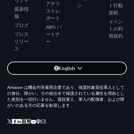
リティ
アナリ
ン
ト行動
最新情
ストレ
規範
報
ポート
イベン
ブログ
AWS パ
トの利
プレス
ートナ
用規約
リリー
ー
ス
English
Amazon は機会均等雇用企業であり、保護対象退役軍人として
の身分、障がい、その他法令で保護されている属性を理由とし
た差別を一切行いません。退役軍人、軍人の配偶者、および障
がいのある方の応募を歓迎します。