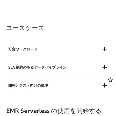
ユースケース
可変ワークロード
必要なコンピューティング能力やメモリの量を事前
SLA 制約のあるデータパイプライン
に設定することなく、ワークロードの需要の変化に
合わせてアプリケーションリソースをシームレスに
SLA 制約のあるデータパイプラインには、アプリケ
スケールします。
開発とテスト向けの環境
ーションリソースを事前に初期化し、秒単位での応
答を可能にするオプションを選択します。
開発とテスト向けの環境を迅速かつ簡単に立ち上
げ、予測できない使用状況に応じて自動的にスケー
EMR Serverless の使用を開始する
ルし、製品をより早く市場に投入します。