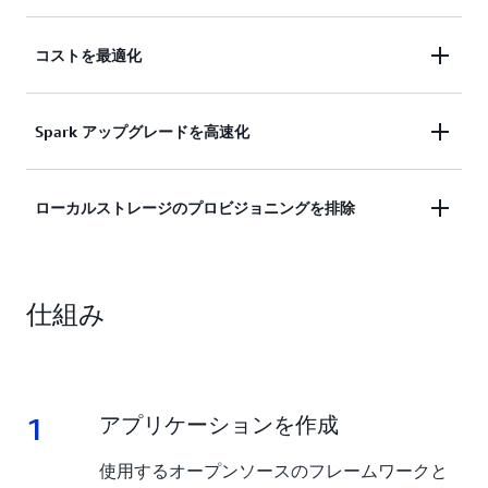
を選択すると、基盤となるコンピューティングリソ
変化するデータ量と処理要件に合わせてリソースの
ースとメモリリソースを EMR Serverless が自動的
コストを最適化
サイズを数秒で変更する自動オンデマンドスケーリ
にプロビジョニングして管理します。
ングを使用することで、あらゆる規模の分析ワーク
EMR Serverless は、リソースを自動的にスケールア
ロードを実行できます。
Spark アップグレードを高速化
ップおよびスケールダウンして、アプリケーション
に適切な量のキャパシティを提供します。お支払い
は使用分の料金のみとなるため、プロビジョニング
Apache Spark アップグレードエージェントは、イ
ローカルストレージのプロビジョニングを排除
する量が多すぎたり少なすぎたりする懸念を最小限
ンテリジェントオートメーションを使用すること
に抑えることができます。
で、数か月間に及ぶ Apache Spark アップグレード
Amazon EMR Serverless は Apache Spark ワークロ
を効率的な 1 週間のプロジェクトに変換します。
仕組み
ード向けのローカルストレージプロビジョニングを
Spark アップグレードエージェントは、コードベー
不要にすることで、データ処理コストを最大 20%
ス全体での複雑な API 変更を自動的に処理すること
削減し、ディスク容量の制約によるジョブの失敗を
でエンタープライズ移行を効率化し、コストと労力
防ぎます。EMR Serverless はシャッフルなどの中間
を大幅に削減します。
データオペレーションを自動的に処理し、ストレー
1
1.
アプリケーションを作成
ジ料金がかかりません。お支払いはコンピューティ
ングリソースとメモリリソースの料金のみです。
使用するオープンソースのフレームワークと