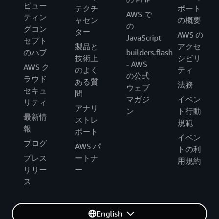
ピュー
テクチ
ポート
AWS で
ティン
ャセン
の概要
の
グコン
ター
AWS の
JavaScript
セプト
製品と
アクセ
のハブ
builders.flash
技術上
シビリ
- AWS
AWS ク
のよく
ティ
の公式
ラウド
ある質
法務
ウェブ
セキュ
問
マガジ
イベン
リティ
アナリ
ン
ト行動
最新情
ストレ
規範
報
ポート
イベン
ブログ
AWS パ
トの利
プレス
ートナ
用規約
リリー
ー
ス
English