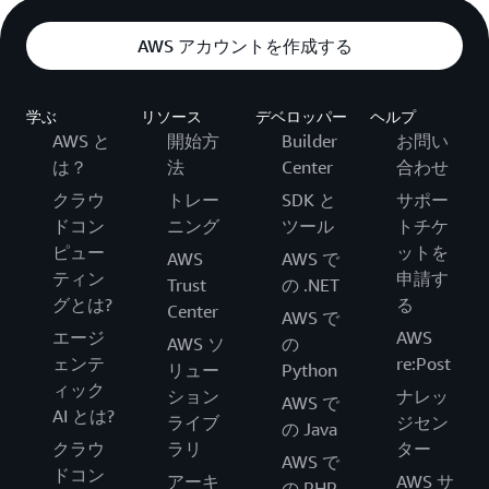
申し込み後にキャンセルする場合連絡は必要です
か？
AWS アカウントを作成する
学ぶ
リソース
デベロッパー
ヘルプ
AWS と
開始方
Builder
お問い
は？
法
Center
合わせ
クラウ
トレー
SDK と
サポー
ドコン
ニング
ツール
トチケ
ピュー
ットを
AWS
AWS で
ティン
申請す
Trust
の .NET
グとは?
る
Center
AWS で
エージ
AWS
AWS ソ
の
ェンテ
re:Post
リュー
Python
ィック
ション
ナレッ
AWS で
AI とは?
ライブ
ジセン
の Java
クラウ
ラリ
ター
AWS で
ドコン
アーキ
AWS サ
の PHP