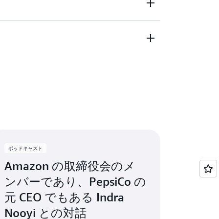
、あなたはどのようにして今の地位にたどり着い
は次のように行っています。今日何をすると言っ
。
れたら、 私は次のように答えるでしょう。
のか? 誇りに思うことは何か? 誇りに思わな
つ目は運です」。 運について少し考えてみま
う一度生きるとすれば、何を違うやり方でや
験があなたの
リーダーシップ
スタイルとキ
した。「2 つ目は、タイミングです。私
て最後に、遅かれ早かれ、当然のことながら
うか? 今のあなたを形作った原体験のよう
適切な場所にいました」。
ると十分に理解したうえで、もし今日学ん
るなら、父親として、配偶者として、信仰
これらについてはたくさん話してきました
によって、どのように違うやり方で行動す
す。4 つ目はメンター、スポンサーです。
とを毎日考える能力が、私を軌道に乗せてく
ことで、ビジネスや職場で正しい意思決定
若い頃にリトリートに参加する機会があり
氏や Graham 氏などの人々がいました。これらの
簡単なことです。人々が「あなたはすばら
示す好例はありますか?
は、立ち止まって自分自身にたくさんの質
これらの仕事に就くことはなかったでしょ
、「来週運動しよう」、「3 週間後に配偶
ました。「自分の価値観はどのようなもの
ム、メンターと、これまで 4 つを挙げまし
ってしまうかもしれませんが、それでは軌
か」、 「何が大切なのか」というようなこと
個人的なことですが、信仰、宗教的見解で
それを防ぐために、この内省が役立ってい
をかけてゆっくり考えてみると、自分がこの
ちは多くの買収を行いました。その中で、
能は天からの贈り物です。私が成し遂げた
軌道から外れそうになったら、すぐに戻れ
ポッドキャスト
期間で、より多くの人と関わり、より多く
た会社が 1 社あり、私はその会社の買収が
タイミング、チーム、メンターなど、これ
ることに気づきました。さらに、時間をか
思っていました。しかし、これについて話
Amazon の取締役会のメ
たら、それが自分の力ではないことに気づ
締役になれるかもしれないとも思いまし
ら、「Kraemer さん、あなたがこの買収を
ンバーであり、PepsiCo の
える 150 億 USD の企業の CEO になるとは
が、少し考えてみてください。当社のスキ
元 CEO でもある Indra
いたのですが、先日、Well-Done リス
。いずれにしても、人々からキャリアにつ
は私たちにとって論理的なことでしょうか?
Taylor さん、私が「真の謙虚さ」と言う
アを知りました。
人と関わる能力に集約されると答えるでし
当に理にかなっていますか?」と言われまし
Nooyi との対話