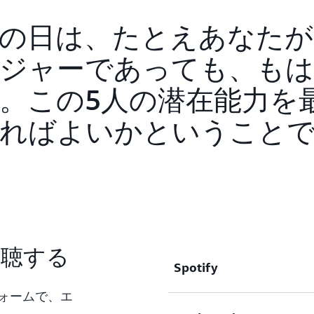
ことです。あるいは、聖フ
を確保できないと思うから
Harry Kraemer 氏:
「理解される前に、まずは
テーマです。内省がなけれ
Harry Kraemer 氏:
の日は、たとえあなたが
Taylor さん、お招きい
しょうか? そして、知ら
そうですね。面白いですね、
あるトピックについて私が
信を持てるかどうかわかり
らしいです。なぜなら、あ
ジャーであっても、もは
Richard Taylor:
べきだと思う場合、私はあ
当にうまくやってきたとし
トピックにたどり着いたか
本日は、バリューベースの
。この5人の潜在能力を
いです。私にはその話を聞
しょうか? すべてを自分中
も重要だと本当に信じてい
いと思います。
の方がより理にかなってい
がって、私が最初の本を書
社員、さらには CEO に
ればよいかということ
う。「Taylor さん、
書き直し始めたばかりです
のかをたずねてきました。
正しい必要はまったくない
を割くでしょう。
らしいキャリアを歩んでいて
Richard Taylor:
努力しており、それが大き
どのようにして今の地位に
あなたはリーダーシップに関する本
ねます。 誰と話しても、上
ーダーシップの教授でもあ
Richard Taylor:
のようにして今の地位にたどり
すね。そこで、この 2 
それをどのように生活に取
Richard Taylor:
は、私がとても一生懸命働
して、Kraemer 教授では
「理解しようとする」です
は、私が特定のスキルセッ
めたいと思います。教授とし
Harry Kraemer 氏:
働くことと、スキルセット
たいと思います。
視聴する
信じられないかもしれません
Harry Kraemer 氏:
たどり着いたのです」。
Spotify
「理解される前に」。
析をしています。朝に行う
Harry Kraemer 氏:
ング中に行う人もいます。
ォームで、エ
しかし、これは私には当て
そうしましょう。
型の人間である私は、15
Richard Taylor: