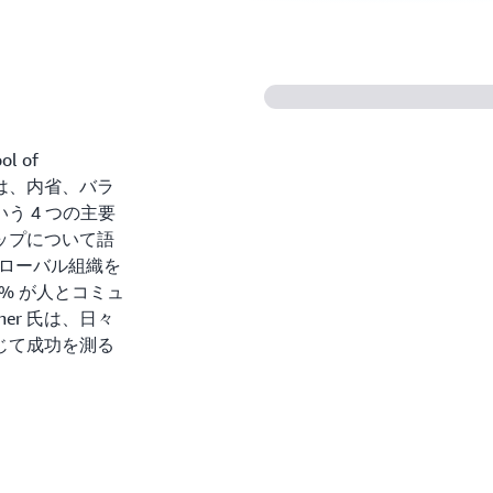
l of
r 氏は、内省、バラ
う 4 つの主要
ップについて語
模のグローバル組織を
% が人とコミュ
er 氏は、日々
じて成功を測る