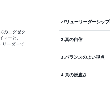
バリューリーダーシップの 
ズのエグゼク
イマーと、
2.真の自信
Richard Taylor:
ム・リーダーで
Executive Insights
であり、Kellogg Universit
3.バランスのよい視点
氏にお話を伺いました。
生
Richard Taylor:
界が急速に変化している今
あなたの執筆テーマであり
私たちにとって、リーダー
ップの 4 つの柱につい
4.真の謙虚さ
の重要性はさらに高まって
しれませんが、いずれにし
Harry Kraemer 氏:
ると思います。どうぞお楽
すか?
Taylor さん、そのと
つことに関する 2 つ目
スのよい視点」と言うとき
Richard Taylor:
Kraemer さん、お会
Harry Kraemer 氏:
って非常に重要なことです
優れたリーダーになるうえ
加いただき、本当にありが
とても良い質問ですね。私は
なのです。つまり、複数の
役割を果たしますか?
ん、その理由は、内省しな