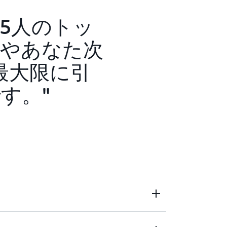
ランシスコの次の言葉を引用しましょう。
です。これは私たちが話し合うべき大きな
理解しようとする」。
ば、知らないことを認める覚悟を持てるで
5人のトッ
ただき、光栄です。
ないことを認める覚悟がなければ、本当の自
Taylor さん。あなたの質問は本当にすば
北へ進むべきだと感じ、あなたが南へ進む
ません。また、私が内省することなく、本
なたは今、「真の謙虚さ」という 4 番目の
やあなた次
なたが南だと考える理由を正確に理解した
たら、私は一人ひとりが大切だと気づくで
らです。私は真の謙虚さを持つことがとて
リーダーシップについてのお話しを伺いた
最大限に引
く用意があります。そして、あなたの考え
心に考え始めるのではないでしょうか? した
ます。私は世界中の人々、私の部下の若手
るのであれば、私は次のように言うでしょ
き直すとすれば、ちなみに私は最初の本を
まで、どのようにして今の地位にたどり着いた
です。
北のことは忘れて、南へ行きましょう」と。 私が
が、私は内省、自己認識により多くの時間
 あなたが相手だとすると、「あなたはすば
のです。私は正しいことをしようと必死に
、EY や AWS などに勤めてきましたが、
な影響をもたらしています。
たどり着いたのですか?」というようにたず
を執筆し、Kellogg University のリ
位 2 つの回答は次のようなものです。「ど
りますが、ご自身も経験豊富なリーダーで
着いたか、ですか? Kraemer さん、1 つ
つの役割を分けてお話しできれば幸いです。そ
り入れているのですか?
いた、ということです。そして、2 つ目
なく、リーダーとしての Kraemer さんから始
ね。
トを持っているということです。一生懸命
ての Kraemer さんとは、後ほどお話しし
を組み合わせることによって、今の地位に
が、私は 1 日のうちに 15 分間、自己分
人もいれば、夜に行う人もいます。ランニ
人それぞれです。5 人の子どもがいて、夜
はまりません。私は内省的です。あなたか
 分かけて、毎晩この自己分析を行っていま