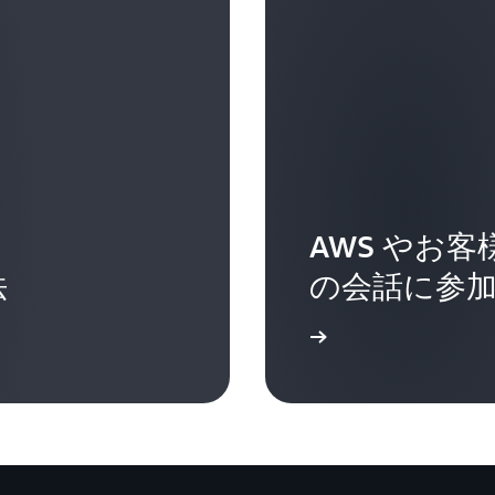
ばよいのです。これが、関
むことができるのでしょう
り、一人ひとりを気にかけ
る」と考えるのを好みます
す。
うに思えます。では、それを
旅の途中だ。必ず良くなっ
はどうすればよいでしょう
Harry Kraemer 氏:
そうですね。私の意見では
Richard Taylor:
Richard Taylor:
そして、それは双方向のも
ます。あなたが示す模範か
自分自身に対する真の自信
Harry Kraemer 氏:
がら、自分自身に対する好
からないことを認め、考え
昇進すると、部下として 
分にも関係しますよね。
見を変える覚悟があり、一
ャーではなくなります。今、
Harry Kraemer 氏:
ことができれば、私の考え
グゼクティブバイスプレジ
そうですね。私が真の自信
AWS やお
ります。これが 1 つです
れらの EVP にフィード
か」を最初のトピックとす
Harry Kraemer 氏:
示しましたね。さらに進ん
えばあなたがその 1 人
法
の会話に参
間違いありません。
あるか、ないかのどちらか
れを伝達して、人々に責任
人々に同じことをすることを
たちはみな、とても自信が
職が私の直属となっており、
めに働いたことがあるでし
詳細
いれば、私が伝えているのは
つまり、あなたが設定した
ません。上から目線で、「
次のレベルの 100 人に
のです。そして、一貫して
違えたことがない」という
す。なぜなら、その 100 
「なぜそれが価値なのです
かどうかを自問させるため
るからです。また、私の場合は
るなら、2 つのことが当
す。最初の質問は、「『わ
ョンを取る方法も探します
いうこと、そして、交渉し
す。 「すぐに調べて回答
す。世界中の施設を訪問し
たりする気があるなら、そ
どうか。わからないことを