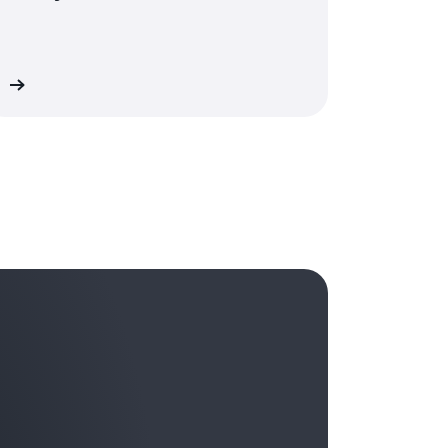
も、実際には謙虚さがまったくない多くの
違う。これは私が単にやりたいと思ったこと
虚さがあるように振る舞ってもすぐにバレ
そのまま話を聞き続ける中で、なぜそう思う
one リストや To-Do リストにチェックマ
そして、そのように考える能力や、行うあ
て、私はいつも「もしあなたが私だったら
ll-Done リストというこのアイデアで
r さん、少し面白いことをお話ししましょう。先
。
の人からは評価してもらえないかもしれな
く
間静かな環境で内省し、自分自身にいくつか
。100 人の生徒がいて、あなたは手を挙げ
とに焦点を当てるのです。
 100 人の生徒に次のようにたずねまし
適切な部下がいて、私がそれをすべきではな
いるなら、なぜ私はそれをするのでしょう
る必要はないのです。申し上げたように、私が
ようなリーダーになりたいのか」、 「どの
ベースのリーダーに本当になりたい人はど
ことをすることです。ですから、私はこれ
」、 それに個人の状況にもよりますが、
生徒たちは手を挙げました。「皆さんの中
ました。「わかりました。考えが変わりま
いか」、「どのような配偶者でありたい
を築けると思っている人はどのくらいいま
きましょう」。
してどうありたいか」。これらの質問は、
なかったときや、通常は自分が取らないよ
ちは手を挙げました。私は言いました。「次
し、導く能力に大きな影響をもたらしま
、チェックを入れるだけの ToDo リスト
よ。誰にも恥をかいてもらいたくはありま
 リストとして振り返るというのは、とてもいい
建物に入るとき、受付係に挨拶して、どの
いた決定を下せるよう、適切なデータを見
るのかをたずねる人はどのくらいいますか?
ね。
カフェテリアで働いている人々の名前や、
初期段階はどのようなものでしたか? どの
ツチームを知っている人はどのくらいいま
と考えていましたか?
事が遅くなり、清掃員が来たとき、手を止め
。1 日を振り返って、何がうまくいったか
の人々がしてくれていることについての感