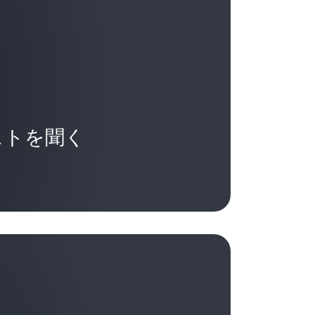
を褒めてあげてください。うまくいかなかっ
スポーツイベントのチケットをあげる人は
るにはどうすればよいのかを考えるのです。
?」。
ことに、自分が個人であるとき、そしてリーダー
g で将来のリーダーや現在のリーダーなどを指
べてが自分中心なのです。でも、リーダー
リーダーにもっとたずねてほしい質問は何
空にするのが好きな理由を学生たちに話し
ます。私は Northwestern Kellogg
るわけではなく、実際にはかなり利己的で
ように言います。たとえ部下が 5 人しかい
を空にするのは、自分が何を事実として知
っても、もはや自分だけの問題ではなくな
を与えてくれるからなのです。 運、タイミ
5 人の部下の可能性を最大限に引き出せる
、朝にその人に電話して謝る、というよう
ストを聞く
そして天の助けがなかったとしたら、私は
るのです。 そして、それには「フィードバ
おそらくあなたから最初にたずねられたこ
ん。自分の出発点を決して忘れてはならな
は「そうだ、フィードバックが重要だ」と
aemer さん、より大きな好奇心を持つには
ィンの関係です。それは正しい価値観に基
、
正直で、継続的なフィードバックはあり
より多くの人々と関わるにはどうすればよい
作りたいならまさになすべきことなので
に働いてくれれば、私はあなたのことを十
。 なぜなら、多くの人は自分の小さな箱の
らの人々はあなたのために何でもしてくれ
はあなたのことをとても気にかけている。
ことについて、他者から評価されなくて
持っており、あまりオープンではないから
いと思うような扱いをあなたにもしたい
 日を終えるということも重要ですね。
前仰ったように、これらの人々はよく次の
限に引き出すのをサポートしたい」と。
る特定のやり方に慣れているのですが、非
の国の人々とはどのように関係を築けばよ
好奇心を育むのが重要です。あなたが仰った
すね。では、それを踏まえて、大規模な組
の態度に好ましい影響を及ぼすと思いま
かにして、耳を傾け、紙と鉛筆を用意し
点からリーダーシップにアプローチする場
ったように、小規模なチームで、5 人の部
れている」という人もいれば、「グラスは
うことに十分関心を持っていることを示せ
して組織全体でバリューベースの文化を育
始めれば、それらのメンバーと親しくな
すよね。私は「グラスからあふれ出てい