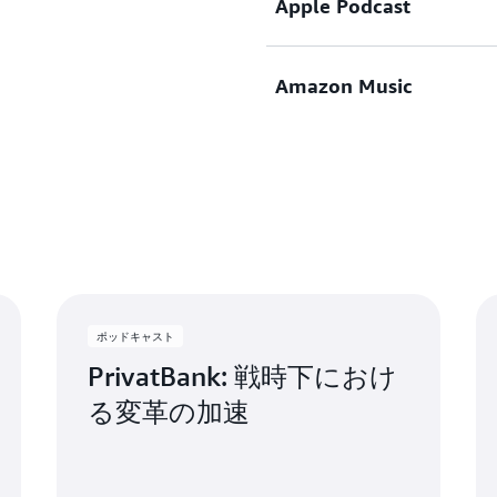
ら、「Kraemer さん
Apple Podcast
今すぐ聴く
す。Taylor さん、私
「理解される前に」ですね
たのですか?」とたずねら
たのか? 実際には何をした
Richard Taylor:
「5 つ挙げましょう。1 
いことは何か? 今日をも
さて、どのような初期の経
しょう。私はかなり幸運で
Amazon Music
今すぐ聴く
Harry Kraemer 氏:
っていただろうか? そし
ャリアを形作ったのでしょ
は、適切なタイミングで、
そうですね。
明日を迎えられない日が来
なものはありましたか?
だことに基づいて明日があ
今すぐ聴く
運、タイミング、チーム。
によって、指導力と教育力
Richard Taylor:
Harry Kraemer 氏:
ね。適切なチームが必要で
るだろうか? これらのこ
バランスのよい視点を持つ
いくつかあります。まず、
私には、Don Jacobs 
れるのです。これはとても
を下すのに役立ったことを
ました。そのリトリートで
人々がいなかったら、私が
しい」と言ってくれるとき
問を投げかける時間があり
う。運、タイミング、チー
者と時間を過ごそう」と思
か」、 「自分の目的は何
Harry Kraemer 氏:
た。5 つ目は、もう少し
道から外れてしまいます。
です。 そして、少し時間
常に役立っています。私た
す。私の場合、これらの才
ます。なぜなら、少しでも
ポッドキャスト
地球にいるのはほんの短い
私が非常に高く評価してい
ことではありません。運、
るからです。
PrivatBank: 戦時下におけ
の影響を与えることができ
非常に理にかなっていると
らのいずれかがうまく働い
ければ、マネージャーや取
し合ったとき、部下 2 人か
る変革の加速
きはじめます。
Richard Taylor:
た。55,000 人の従業員を抱
実現したいのはわかります
これは別のポッドキャストで聴
思ってもいませんでしたが
ルセットに基づいて、これ
一人ひとりが大切なのです。
トというすばらしいアイデ
いて聞かれれば、すべては
そのリスクとリターンは本