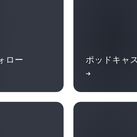
を考えてください。 自分
謝を伝え、どうせ使わない
たことがあれば、 改善す
Harry Kraemer 氏:
どのくらいいるでしょうか
Taylor さん、面白い
Richard Taylor:
あなたは現在、Kellog
となったばかりの頃は、す
Richard Taylor:
導していますが、これらの
そして、私が時々ゴミ箱を
になったその瞬間から、話は変わり
そうですね。
ですか?
ます…別にいい人ぶってい
の学生たちにもいつも次の
す。なぜなら、私がゴミ箱
ない初級マネージャーであ
Harry Kraemer 氏:
っているのかに気づく瞬間
るのだ、と。自分がその 
Harry Kraemer 氏:
会議で少し興奮しすぎたら
をフォロー
ポッドキャ
ング、チーム、メンター、
か、ということが重要にな
それは難しい質問ですね。
なことです。
清掃員だったかもしれませ
ック」が不可欠です。人々
とと関係しています。「Kr
詳細
いのです。それはウィンウ
いうでしょう。オープンで
どうすればよいですか? 
づく行動であり、チームを
ません
。あなたが私のため
Richard Taylor:
ですか?」という質問です
す。人々を気遣えば、それ
分に気にかけています。私
そして、自分が対応できた
中にいて、独自の考え方を
るでしょう。
だからこそ、自分がされた
も、自分自身を褒めて 1
です。そして、あなたが以
し、あなたの可能性を最大
ように言います。「私はあ
常に異なる背景を持つ複数
Richard Taylor:
Harry Kraemer 氏:
いのでしょうか?」と。 
そうですね。すばらしいで
そうですね。それはあなた
Richard Taylor:
ように、その多くはただ静
織で、バリューベースの観
そして、あなたがおっしゃ
す。「グラスは半分満たさ
て、メモを取り、相手の言
合、リーダーはどのように
下を持つマネージャーから
半分空だ」という人もいま