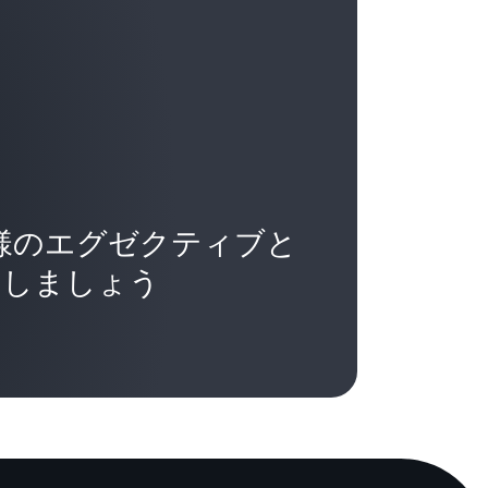
係を築き、影響を与え、導くのに役立ちま
か?
、そのキャリアを育むのは比較的簡単なよ
。「もっと良くなることができるが、今は
 Baxter のような規模の組織に拡大するに
ていける」と考えるのです。
か?
、それはリーダーであるあなたから始まり
のですよね。他人に対する好奇心でありな
ら始まるのです。人々の話に耳を傾け、わ
とはどのような意味なのですか?
奇心でもあります。また、それは内省の部
を変える覚悟があり、真剣に話を聞いて意
5 人のジュニアアナリストを抱えるマネージ
人ひとりを十分に気遣っていることを示す
私が CEO であると仮定すると、8 人のエ
では、あなたの模範はすばらしい基準とな
デントを抱えていることでしょう。私がこ
について話すときには、「真の自信とは何
客様のエグゼクティブと
。そして 2 つ目です。あなたは明確な模範を
バックを提供したり、説明したりする場合、例
ることが非常に多いです。 あなたは自信が
で、あなたは明確な期待事項を設定し、そ
だとすると、あなたには、その下のグループの
加しましょう
です。手を挙げる必要はありませんが、私
を負わせ、結果に応じた対応を取ります。
期待します。つまり、もし 10 人の上級
あるように振る舞うことができる人々のた
その 10 人にもそれぞれ 10 人ずつ部下が
ょう。これらの人々はまったく自信があり
直属の 10 人だけではありません。私は
規範とあなたが設定した期待事項が重要な
私が言ったことをやれ」、「私は一度も間
も伝えており、フィードバックをしているので
いる必要があります。ところで、人々は
連中です。リーダーたちに真の自信がある
人の中から次の 10 人の上級職が生まれてく
か?」とたずねます。 それが「価値」であ
に必要なのは、たった 2 つの質問だけで
、5 万 5,000 人全員とコミュニケーシ
てはまります。あなたは決して妥協しないと
からない』と言う覚悟はありますか?」で
。タウンホール、セミナー、何でもいいで
ないということです。妥協したり、交渉し
できますが、今はわかりません」と言えるか
、私がオープン Q&O セッションと呼んで
れは「好み」ではあるかもしれませんが、
認める覚悟はあるか、ということです。 2