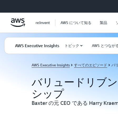
メインコンテンツに移動
re:Invent
AWS について知る
製品
AWS Executive Insights
トピック
AWS とつなが
AWS Executive Insights
すべてのエピソード
バ
バリュードリブン
シップ
Baxter の元 CEO である Harry Kr