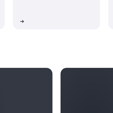
のは、謙虚なふりはできて
ょう。
た。 私はこれを聞き、「
人を目にするからです。謙
だった」と思いました。 
多くの人は 1 日を通じて、D
ます。間抜けに見えます。
のかを自問しました。そし
ークを入れていきますが、We
Richard Taylor:
らゆることは...Taylo
どうするか」とたずねます
今すぐ聴く
は、その日を振り返り、他
今すぐ聴
すばらしいですね。3 日
日の夜に授業がありました
い、その日うまくいったこ
の質問をするのですね。
る必要はありませんが、私は
私に 2～3 人の優秀かつ
た。
いとそれらの部下が考えて
Harry Kraemer 氏:
Harry Kraemer 氏:
か? なぜ? 私が正しくあ
そのとおりです。
そうですね。「自分はどの
「皆さんの中で、バリュー
求めてやまないのは正しい
ような模範を示したいのか
のくらいいますか?」。 
らの部下に次のように言い
「どのような父親でありた
Richard Taylor:
で、本当に人とうまく関係
した。この買収はやめてお
か」、「人生を通じて人と
会議であえて誰かに反応し
すか?」。 また、生徒た
他者と関わり、影響を及ぼ
うなアプローチを取ったとき
は手を挙げないでください
す。
Richard Taylor:
ではなく、Well-Done
せんから。皆さんの中で、
つまり、十分な情報に基づ
ことだと思いました。
ような 1 日を過ごしてい
つけることが重要なのです
カフェテリアにいるとき、
Richard Taylor:
あなたのリーダーシップの
その人たちの好きなスポー
Harry Kraemer 氏:
ようなリーダーになりたい
Harry Kraemer 氏:
すか? 夜遅く、時には仕
すばらしいアイデアですね
そのとおりです。
てゴミ箱を空にし、これら