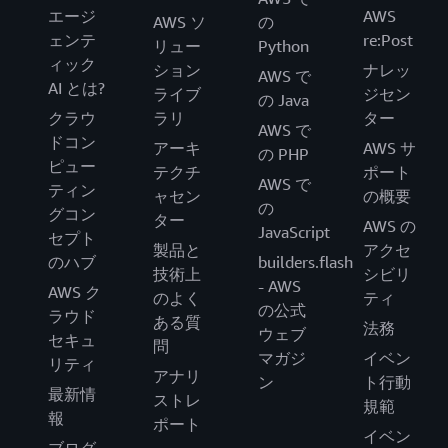
エージ
AWS
AWS ソ
の
ェンテ
re:Post
リュー
Python
ィック
ション
ナレッ
AWS で
AI とは?
ライブ
ジセン
の Java
クラウ
ラリ
ター
AWS で
ドコン
アーキ
AWS サ
の PHP
ピュー
テクチ
ポート
AWS で
ティン
ャセン
の概要
の
グコン
ター
AWS の
JavaScript
セプト
製品と
アクセ
のハブ
builders.flash
技術上
シビリ
- AWS
AWS ク
のよく
ティ
の公式
ラウド
ある質
法務
ウェブ
セキュ
問
マガジ
イベン
リティ
アナリ
ン
ト行動
最新情
ストレ
規範
報
ポート
イベン