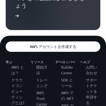
ょう
詳細
AWS アカウントを作成する
学ぶ
リソース
デベロッパー
ヘルプ
AWS と
開始方
Builder
お問い
は？
法
Center
合わせ
クラウ
トレー
SDK と
サポー
ドコン
ニング
ツール
トチケ
ピュー
ットを
AWS
AWS で
ティン
申請す
Trust
の .NET
グとは?
る
Center
AWS で