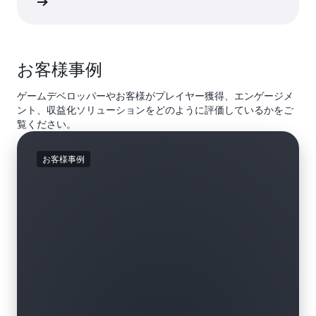
詳細
固有のジャーニーを生み出します。このようなカスタ
マイズにより、マッチメイキング、オンボーディン
グ、ストアオファーなど、ゲームのさまざまな側面が
改善されます。「パーソナライゼーションと実験」の
ソリューションは、機械学習 (ML) モデル、顧客分析、
お客様事例
ゲームバックエンドテクノロジーを使用してプレイヤ
ーのニーズを素早く特定し、戦略情報を提供すること
ゲームデベロッパーやお客様がプレイヤー獲得、エンゲージメ
でパーソナライズされた機能をデプロイします。これ
ント、収益化ソリューションをどのように評価しているかをご
らのツールは、デベロッパーがプレイヤーの個々の要
覧ください。
件を理解して対応し、最終的にはより魅力的で収益性
の高いゲームを生み出すのに役立ちます。
お客様事例