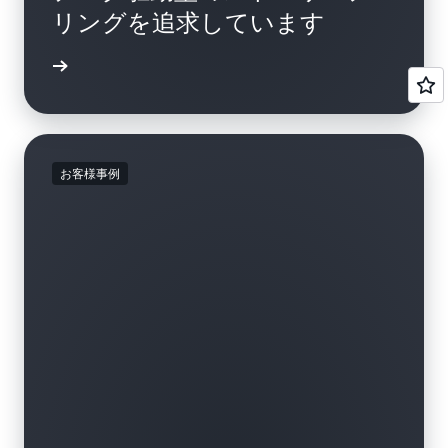
リングを追求しています
例を読む
お客様事例