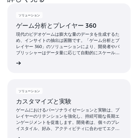
ソリューション
ゲーム分析とプレイヤー 360
現代のビデオゲームは膨大な量のデータを生成するた
め、インサイトの抽出は困難です。「ゲーム分析とプ
レイヤー 360」のソリューションにより、開発者やパ
ブリッシャーはデータ量に応じて自動的にスケールす
る特殊なデータ分析システムを素早くデプロイするこ
詳細
とができます。これらのツールにより、データパイプ
ラインの迅速なデプロイが可能になり、意思決定が早
くなるため、データ処理ではなくインサイトの取得に
より多くの時間を費やせるようになります。その結
果、データ品質の向上、高度な分析機能、よりパーソ
ソリューション
ナライズされたプレイヤーエクスペリエンスを得るこ
カスタマイズと実験
とができ、最終的にはより優れたゲームとプレイヤー
満足度の向上につながります。
ゲームにおけるパーソナライゼーションと実験は、プ
レイヤーのリテンションを強化し、持続可能な長期エ
ンゲージメントを促進します。開発者は、個々のプレ
イスタイル、好み、アクティビティに合わせてエクス
ペリエンスをカスタマイズすることで、各プレイヤー