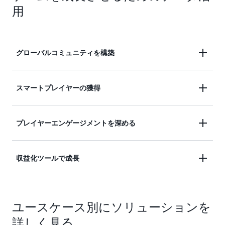
用
グローバルコミュニティを構築
AWS では、健全なコミュニティの構築とエンゲー
スマートプレイヤーの獲得
ジメント、プレイヤーのインタラクションのモデレ
ーション、プレイヤー体験のパーソナライズが行え
AWS は、業界トップのマーケティング/獲得パート
プレイヤーエンゲージメントを深める
ます。
ナーからスケーラブルでグローバルなインフラスト
ラクチャとソリューションを提供することで、プレ
AWS は、新規プレイヤーを効率的にターゲットに
収益化ツールで成長
イヤーの獲得を促進します。
し、パーソナライズされたゲーム内体験を生み出
し、生涯のファンを獲得できる高度なプレイヤーラ
AWS は、ファンを収益につながる顧客に変えるこ
イフサイクルジャーニーツールを強化することで、
ユースケース別にソリューションを
とを可能にする堅牢な収益化サービスにより、ビジ
プレイヤーのエンゲージメントを高めています。
ネスの成長を加速できるよう支援します。
詳しく見る