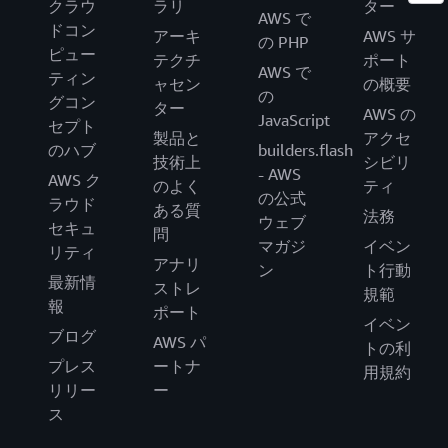
クラウ
ラリ
ター
AWS で
ドコン
アーキ
AWS サ
の PHP
ピュー
テクチ
ポート
AWS で
ティン
ャセン
の概要
の
グコン
ター
AWS の
JavaScript
セプト
製品と
アクセ
のハブ
builders.flash
技術上
シビリ
- AWS
AWS ク
のよく
ティ
の公式
ラウド
ある質
法務
ウェブ
セキュ
問
マガジ
イベン
リティ
アナリ
ン
ト行動
最新情
ストレ
規範
報
ポート
イベン
ブログ
AWS パ
トの利
プレス
ートナ
用規約
リリー
ー
ス