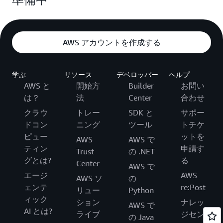
AWS アカウントを作成する
学ぶ
リソース
デベロッパー
ヘルプ
AWS と
開始方
Builder
お問い
は？
法
Center
合わせ
クラウ
トレー
SDK と
サポー
ドコン
ニング
ツール
トチケ
ピュー
ットを
AWS
AWS で
ティン
申請す
Trust
の .NET
グとは?
る
Center
AWS で
エージ
AWS
AWS ソ
の
ェンテ
re:Post
リュー
Python
ィック
ション
ナレッ
AWS で
AI とは?
ライブ
ジセン
の Java